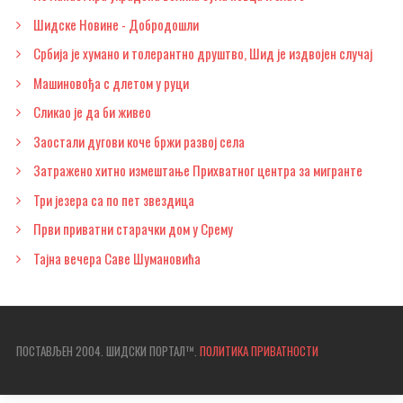
Шидске Новине - Добродошли
Србија је хумано и толерантно друштво, Шид је издвојен случај
Машиновођа с длетом у руци
Сликао је да би живео
Заостали дугови коче бржи развој села
Затражено хитно измештање Прихватног центра за мигранте
Три језера са по пет звездица
Први приватни старачки дом у Срему
Тајна вечера Саве Шумановића
ПОСТАВЉЕН 2004. ШИДСКИ ПОРТАЛ™.
ПОЛИТИКА ПРИВАТНОСТИ