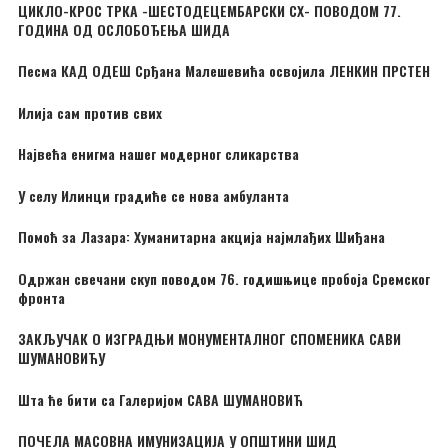
ЦИКЛО-КРОС ТРКА -ШЕСТОДЕЦЕМБАРСКИ CX- ПОВОДОМ 77.
ГОДИНА ОД ОСЛОБОЂЕЊА ШИДА
Песма КАД ОДЕШ Срђана Малешевића освојила ЛЕНКИН ПРСТЕН
Илија сам против свих
Највећа енигма нашег модерног сликарства
У селу Илинци градиће се нова амбуланта
Помоћ за Лазара: Хуманитарна акција најмлађих Шиђана
Одржан свечани скуп поводом 76. годишњице пробоја Сремског
фронта
ЗАКЉУЧАК О ИЗГРАДЊИ МОНУМЕНТАЛНОГ СПОМЕНИКА САВИ
ШУМАНОВИЋУ
Шта ће бити са Галеријом САВА ШУМАНОВИЋ
ПОЧЕЛА МАСОВНА ИМУНИЗАЦИЈА У ОПШТИНИ ШИД