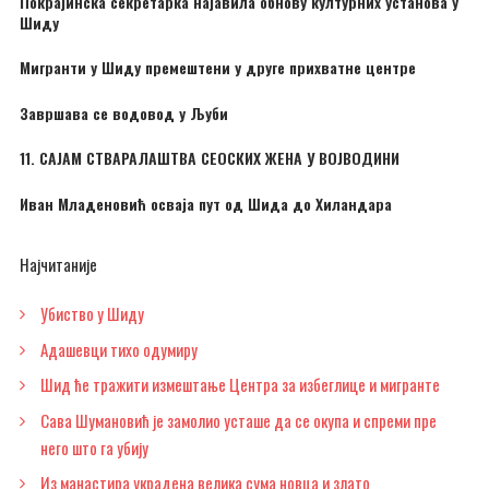
Покрајинска секретарка најавила обнову културних установа у
Шиду
Мигранти у Шиду премештени у друге прихватне центре
Завршава се водовод у Љуби
11. САЈАМ СТВАРАЛАШТВА СЕОСКИХ ЖЕНА У ВОЈВОДИНИ
Иван Младеновић осваја пут од Шида до Хиландара
Најчитаније
Убиство у Шиду
Адашевци тихо одумиру
Шид ће тражити измештање Центра за избеглице и мигранте
Сава Шумановић је замолио усташе да се окупа и спреми пре
него што га убију
Из манастира украдена велика сума новца и злато