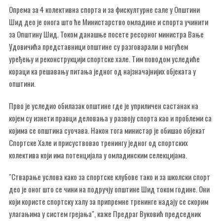
Опрема за 4 колективна спорта и за фискултурне сале у Општини
Шид део је онога што ће Министарство омладине и спорта учинити
за Општину Шид. Током данашње посете ресорног министра Вање
Удовичића представници општине су разговарали о могућем
уређењу и реконструкцији спортске хале. Тим поводом уследиће
кораци ка решавању питања једног од најзначајнијих објеката у
општини.
Прво је уследио обилазак општине где је уприличен састанак на
којем су изнети правци деловања у развоју спорта као и проблеми са
којима се општина суочава. Након тога министар је обишао објекат
Спортске Хале и присуствовао тренингу једног од спортских
колектива који има потенцијала у омладинским селекцијама.
"Стварање услова како за спортске клубове тако и за школски спорт
део је оног што се чини на подручју општине Шид током године. Они
који користе спортску халу за припремне тренинге надају се скорим
улагањима у систем грејања", каже Предраг Вуковић председник