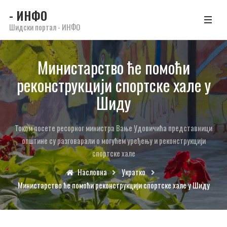
- ИНФО
Шидски портал - ИНФО
Министарство ће помоћи
реконструкцији спортске хале у
Шиду
Током посете ресорног министра Вање Удовичића представници
општине су разговарали о могућем уређењу и реконструкцији
спортске хале
Насловна
Укратко
Министарство ће помоћи реконструкцији спортске хале у Шиду