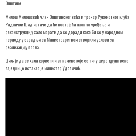
Општине
Милош Милошевић члан Општинског већа и тренер Рукометног клуба
Раднички Шид истиче да ће постојећи план за уређење и
реконструкцију хале морати да се доради како би се у наредном
периоду у сарадњи са Министрарством створили услови за
реализацију посла.
Циљ је да се хала користи и за намене које се тичу шире друштвене
заједнице истакао је министар Удовичић.