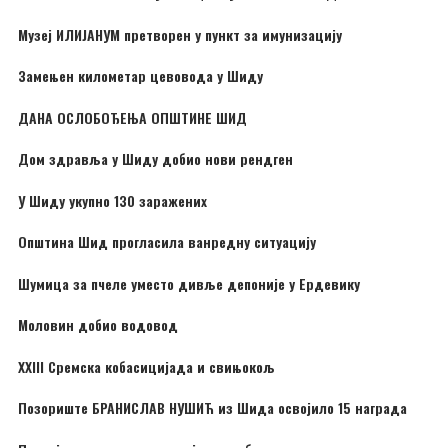
Музеј ИЛИЈАНУМ претворен у пункт за имунизацију
Замењен километар цевовода у Шиду
ДАНА ОСЛОБОЂЕЊА ОПШТИНЕ ШИД
Дом здравља у Шиду добио нови рендген
У Шиду укупно 130 заражених
Општина Шид прогласила ванредну ситуацију
Шумица за пчеле уместо дивље депоније у Ердевику
Моловин добио водовод
XXIII Сремска кобасицијада и свињокољ
Позориште БРАНИСЛАВ НУШИЋ из Шида освојило 15 награда