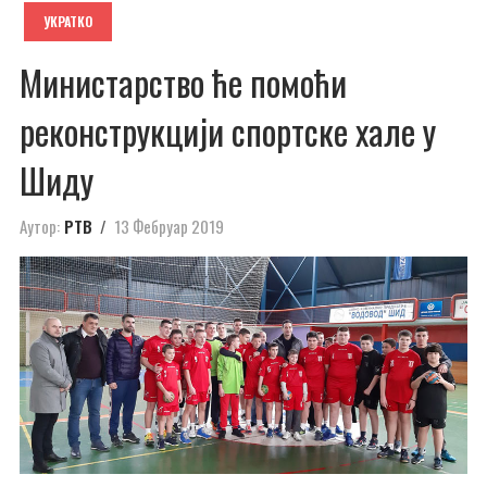
УКРАТКО
Министарство ће помоћи
реконструкцији спортске хале у
Шиду
Аутор:
РТВ
13 Фебруар 2019