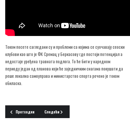
Током посете сагледани су и проблеми са којима се суочавају сеоски
клубови као што је ФК Сремац у Беркасову где постоји потенцијал а
недостаје уређена травната подлога. То ће бити у наредном
периоду један од планова који ће заједничким снагама покушати да
реше локална самоуправа и министарство спорта речено је током
обиласка.
Претходни чланак: 24. СРЕМСКА ВИНИЈАДА
Следећи чланак: 22. Сремска свињокоља и коба
Претходни
Следећи