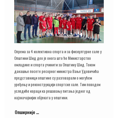
Опрема за 4 колективна спорта и за фискултурне сале у
Општини Шид део је онога што ће Министарство
омладине и спорта учинити за Општину Шид. Током
данашње посете ресорног министра Вање Удовичића
представници општине су разговарали о могућем
уређењу и реконструкцији спортске хале. Тим поводом
уследиће кораци ка решавању питања једног од
најзначајнијих објеката у општини.
Опширније …