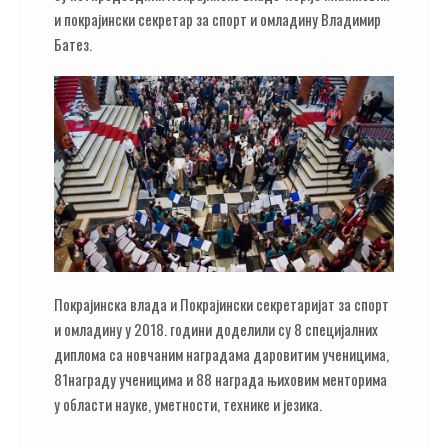
и покрајински секретар за спорт и омладину Владимир
Батез.
Покрајинска влада и Покрајински секретаријат за спорт
и омладину у 2018. години доделили су 8 специјалних
диплома са новчаним наградама даровитим ученицима,
81награду ученицима и 88 награда њиховим менторима
у области науке, уметности, технике и језика.