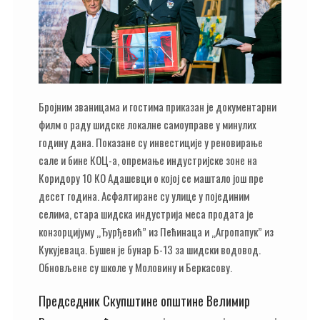
Бројним званицама и гостима приказан је документарни
филм о раду шидске локалне самоуправе у минулих
годину дана. Показане су инвестиције у реновирање
сале и бине КОЦ-а, опремање индустријске зоне на
Коридору 10 КО Адашевци о којој се маштало још пре
десет година. Асфалтиране су улице у појединим
селима, стара шидска индустрија меса продата је
конзорцијуму „Ђурђевић” из Пећинаца и „Агропапук” из
Кукујеваца. Бушен је бунар Б-13 за шидски водовод.
Обновљене су школе у Моловину и Беркасову.
Председник Скупштине општине Велимир