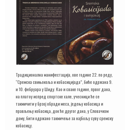
Традиционална манифестација, ове године 22. по реду,
“Сремска свињокоља и кобасицијада”, биће одржана 9.
и 10. фебруара у Шиду. Као и сваке године, првог дана,
на платоу испред спортске хале, учесници ће се
такмичити у брзој обради меса, једењу кобасица и
прављењу кобасица, док ће другог дана, у Словачком
дому, бити одржано такмичење за најбољу суву сремску
кобасицу.