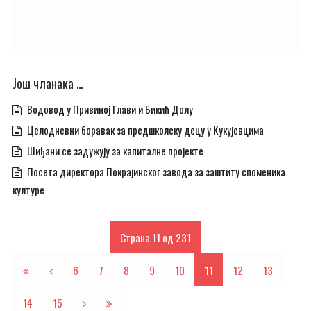
Још чланака …
Водовод у Привиној Глави и Бикић Долу
Целодневни боравак за предшколску децу у Кукујевцима
Шиђани се задужују за капиталне пројекте
Посета директора Покрајинског завода за заштиту споменика
културе
Страна 11 од 231
6
7
8
9
10
11
12
13
14
15