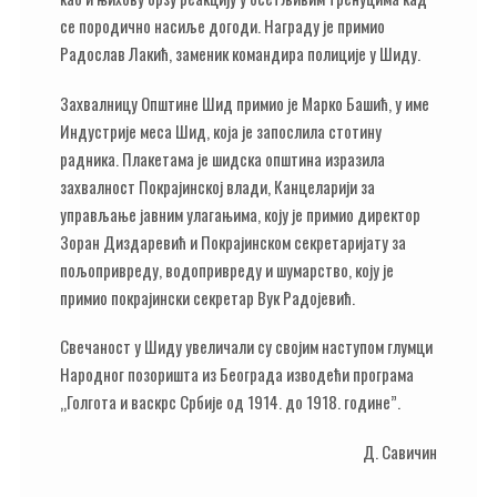
се породично насиље догоди. Награду је примио
Радослав Лакић, заменик командира полиције у Шиду.
Захвалницу Општине Шид примио је Марко Башић, у име
Индустрије меса Шид, која је запослила стотину
радника. Плакетама је шидска општина изразила
захвалност Покрајинској влади, Канцеларији за
управљање јавним улагањима, коју је примио директор
Зоран Диздаревић и Покрајинском секретаријату за
пољопривреду, водопривреду и шумарство, коју је
примио покрајински секретар Вук Радојевић.
Свечаност у Шиду увеличали су својим наступом глумци
Народног позоришта из Београда изводећи програма
„Голгота и васкрс Србије од 1914. до 1918. године”.
Д. Савичин