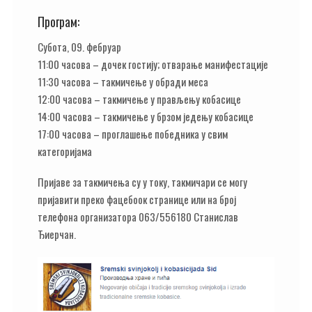
Програм:
Субота, 09. фебруар
11:00 часова – дочек гостију; отварање манифестације
11:30 часова – такмичење у обради меса
12:00 часова – такмичење у прављењу кобасице
14:00 часова – такмичење у брзом једењу кобасице
17:00 часова – проглашење победника у свим
категоријама
Пријаве за такмичења су у току, такмичари се могу
пријавити преко фацебоок странице или на број
телефона организатора 063/556180 Станислав
Ђиерчан.