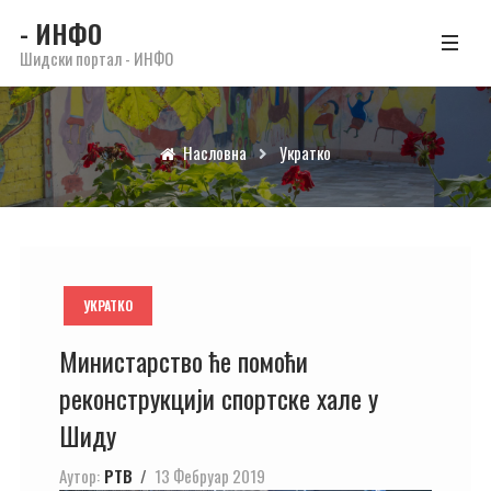
- ИНФО
Шидски портал - ИНФО
Насловна
Укратко
УКРАТКО
Министарство ће помоћи
реконструкцији спортске хале у
Шиду
Аутор:
РТВ
13 Фебруар 2019