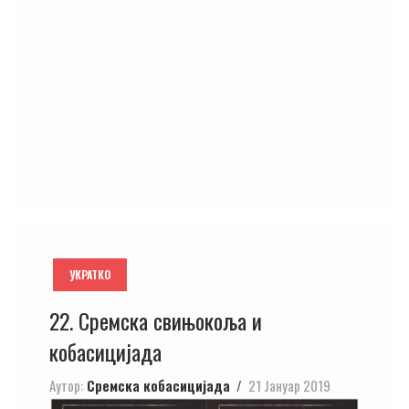
УКРАТКО
22. Сремска свињокоља и
кобасицијада
Аутор:
Сремска кобасицијада
21 Јануар 2019