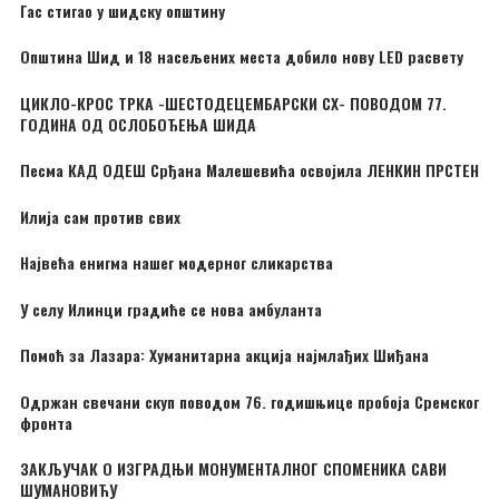
Гас стигао у шидску општину
Општина Шид и 18 насељених места добило нову LED расвету
ЦИКЛО-КРОС ТРКА -ШЕСТОДЕЦЕМБАРСКИ CX- ПОВОДОМ 77.
ГОДИНА ОД ОСЛОБОЂЕЊА ШИДА
Песма КАД ОДЕШ Срђана Малешевића освојила ЛЕНКИН ПРСТЕН
Илија сам против свих
Највећа енигма нашег модерног сликарства
У селу Илинци градиће се нова амбуланта
Помоћ за Лазара: Хуманитарна акција најмлађих Шиђана
Одржан свечани скуп поводом 76. годишњице пробоја Сремског
фронта
ЗАКЉУЧАК О ИЗГРАДЊИ МОНУМЕНТАЛНОГ СПОМЕНИКА САВИ
ШУМАНОВИЋУ