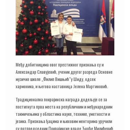
Међу добитницима овог престижног признања су и
Александар Славујевић, ученик другог разреда Основне
музичке школе „Филип Вишњић“у Шиду, одсек
хармоника, и његова наставница Јелена Мартиновић.
Традиционална покрајинска награда додељује се за
постигнута прва места на републичким и међународним
такмичењима у областима науке, технике, уметности и
језика. Признања ђацима и њиховим менторима уручили
су потпредседник Покрајинске владе Ђорђе Милићевић