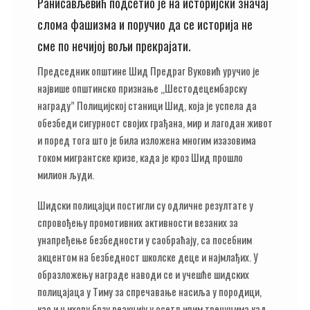
Ранисављевић подсетио је на историјски значај
слома фашизма и поручио да се историја не
сме по нечијој вољи прекрајати.
Председник општине Шид Предраг Вуковић уручио је
највише општинско признање „Шестодецембарску
награду” Полицијској станици Шид, која је успела да
обезбеди сигурност својих грађана, мир и лагодан живот
и поред тога што је била изложена многим изазовима
током мигрантске кризе, када је кроз Шид прошло
милион људи.
Шидски полицајци постигли су одличне резултате у
спровођењу промотивних активности везаних за
унапређење безбедности у саобраћају, са посебним
акцентом на безбедност школске деце и најмлађих. У
образложењу награде наводи се и учешће шидских
полицајаца у Тиму за спречавање насиља у породици,
као и њихову брзу реакцију у осетљивим тренуцима кад