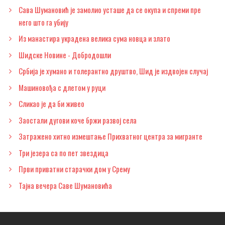
Сава Шумановић је замолио усташе да се окупа и спреми пре
него што га убију
Из манастира украдена велика сума новца и злато
Шидске Новине - Добродошли
Србија је хумано и толерантно друштво, Шид је издвојен случај
Машиновођа с длетом у руци
Сликао је да би живео
Заостали дугови коче бржи развој села
Затражено хитно измештање Прихватног центра за мигранте
Три језера са по пет звездица
Први приватни старачки дом у Срему
Тајна вечера Саве Шумановића