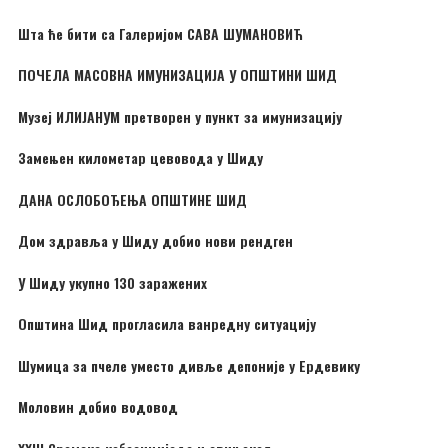
Шта ће бити са Галеријом САВА ШУМАНОВИЋ
ПОЧЕЛА МАСОВНА ИМУНИЗАЦИЈА У ОПШТИНИ ШИД
Музеј ИЛИЈАНУМ претворен у пункт за имунизацију
Замењен километар цевовода у Шиду
ДАНА ОСЛОБОЂЕЊА ОПШТИНЕ ШИД
Дом здравља у Шиду добио нови рендген
У Шиду укупно 130 заражених
Општина Шид прогласила ванредну ситуацију
Шумица за пчеле уместо дивље депоније у Ердевику
Моловин добио водовод