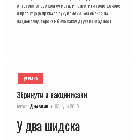
отворена за све који су морали напустити своје домове
и прва која је пружала руку помоћи. Без обзира на
националну, верску и било какву другу припадност.
УКРАТКО
Збринути и вакцинисани
Аутор:
Дневник
03 Јуни 2018
У два шидска