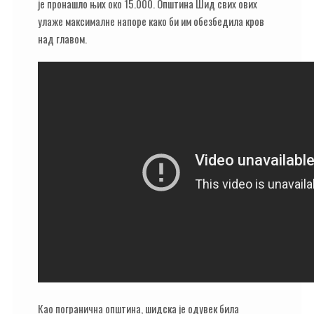
је пронашло њих око 15.000. Општина Шид свих ових
улаже максималне напоре како би им обезбедила кров
над главом.
Као погранична општина, шидска је одувек била