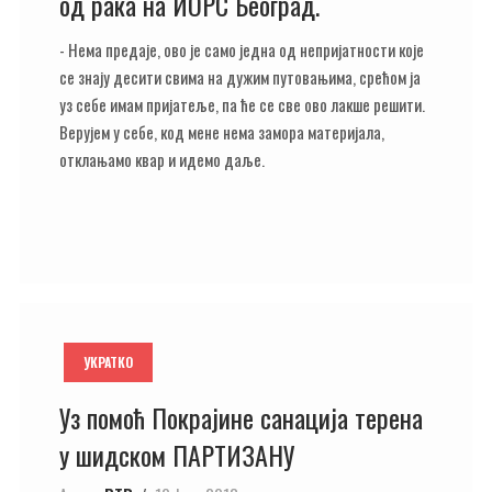
од рака на ИОРС Београд.
- Нема предаје, ово је само једна од непријатности које
се знају десити свима на дужим путовањима, срећом ја
уз себе имам пријатеље, па ће се све ово лакше решити.
Верујем у себе, код мене нема замора материјала,
отклањамо квар и идемо даље.
УКРАТКО
Уз помоћ Покрајине санација терена
у шидском ПАРТИЗАНУ