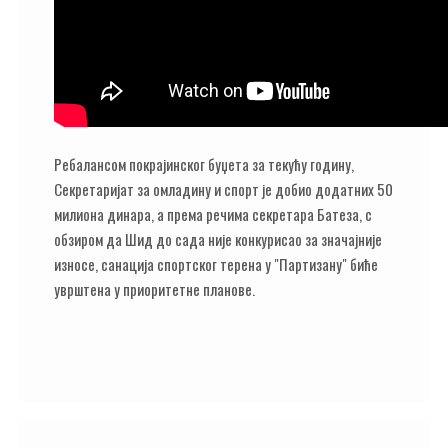
Ребалансом покрајинског буџета за текућу годину,
Секретаријат за омладину и спорт је добио додатних 50
милиона динара, а према речима секретара Батеза, с
обзиром да Шид до сада није конкурисао за значајније
износе, санација спортског терена у "Партизану" биће
уврштена у приоритетне планове.