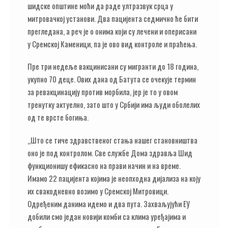
шидске општине моћи да раде ултразвук срца у
митровачкој установи. Два пацијента седмично ће бити
прегледана, а реч је о онима који су лечени и оперисани
у Сремској Каменици, па је ово вид контроле и праћења.
Пре три недеље вакцинисани су мигранти до 18 година,
укупно 70 деце. Ових дана од Батута се очекује термин
за ревакцинацију против морбила, јер је то у овом
тренутку актуелно, зато што у Србији има људи оболелих
од те врсте богиња.
„Што се тиче здравственог стања нашег становништва
оно је под контролом. Све службе Дома здравља Шид
функционишу ефикасно на прави начин и на време.
Имамо 22 пацијента којима је неопходна дијализа на коју
их свакодневно возимо у Сремској Митровици.
Одређеним данима идемо и два пута. Захваљујући ЕУ
добили смо један новији комби са клима уређајима и