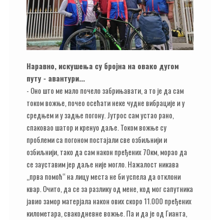
Наравно, искушења су бројна на овако дугом
путу - авантури...
- Оно што ме мало почело забрињавати, а то је да сам
током вожње, почео осећати неке чудне вибрације и у
средњем и у задње погону. Јутрос сам устао рано,
спаковао шатор и кренуо даље. Током вожње су
проблеми са погоном постајали све озбиљнији и
озбиљнији, тако да сам након пређених 70км, морао да
се зауставим јер даље није могло. Нажалост никава
„прва помоћ“ на лицу места не би успела да отклони
квар. Очито, да се за разлику од мене, код мог сапутника
јавио замор матерјала након ових скоро 11.000 пређених
километара, свакодневне вожње. Па и да је од Гианта,