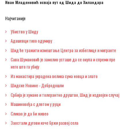
Иван Младеновић осваја пут од Шида до Хиландара
Најчитаније
Убиство у Шиду
Адашевци тихо одумиру
Шид ће тражити измештање Центра за избеглице и мигранте
Сава Шумановић је замолио усташе да се окупа и спреми пре
него што га убију
Из манастира украдена велика сума новца и злато
Шидске Новине - Добродошли
Србија је хумано и толерантно друштво, Шид је издвојен случај
Машиновођа с длетом у руци
Сликао је да би живео
Заостали дугови коче бржи развој села