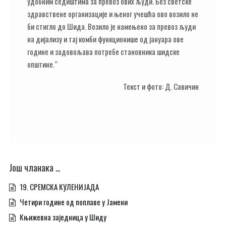
удобним седиштима за превоз ових људи. Без светске
здравствене организације и њеног учешћа ово возило не
би стигло до Шида. Возило је намењено за превоз људи
на дијализу и тај комби функционише од јануара ове
године и задовољава потребе становника шидске
општине.“
Текст и фото: Д. Савичин
Још чланака …
19. СРЕМСКА КУЛЕНИЈАДА
Четири године од поплаве у Јамени
Књижевна заједница у Шиду