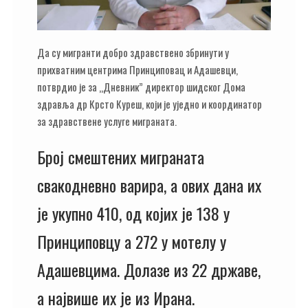
Да су мигранти добро здравствено збринути у
прихватним центрима Принциповац и Адашевци,
потврдио је за „Дневник” директор шидског Дома
здравља др Крсто Куреш, који је уједно и координатор
за здравствене услуге миграната.
Број смештених миграната
свакодневно варира, а ових дана их
је укупно 410, од којих је 138 у
Принциповцу а 272 у мотелу у
Адашевцима. Долазе из 22 државе,
а највише их је из Ирана.