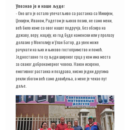
Упознао је и наше људе:
- Оно што је остало упечатљиво са растанка са Микијем,
Џекијем, Иваном, Радетом је њихов позив, не само мени,
већ било коме са овог нашег подручја, без обзира на
државу, веру, нацију, ко год буде наменски или у пролазу
долазио у Монголију и Улан Батор, да увек може
рачунати на њих и њихово гостопримство и помоћ.
Једноставно то су људи широког срца у ком има места
за сваког добронамерног човека. Након искрено,
емотивног растанка и поздрава, нисмо једни другима
рекли збогом већ само довиђења, а мене је чекао пут
даље.