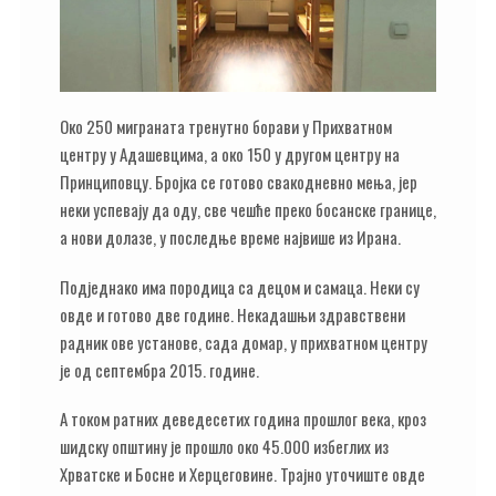
Око 250 миграната тренутно борави у Прихватном
центру у Адашевцима, а око 150 у другом центру на
Принциповцу. Бројка се готово свакодневно мења, јер
неки успевају да оду, све чешће преко босанске границе,
а нови долазе, у последње време највише из Ирана.
Подједнако има породица са децом и самаца. Неки су
овде и готово две године. Некадашњи здравствени
радник ове установе, сада домар, у прихватном центру
је од септембра 2015. године.
А током ратних деведесетих година прошлог века, кроз
шидску општину је прошло око 45.000 избеглих из
Хрватске и Босне и Херцеговине. Трајно уточиште овде