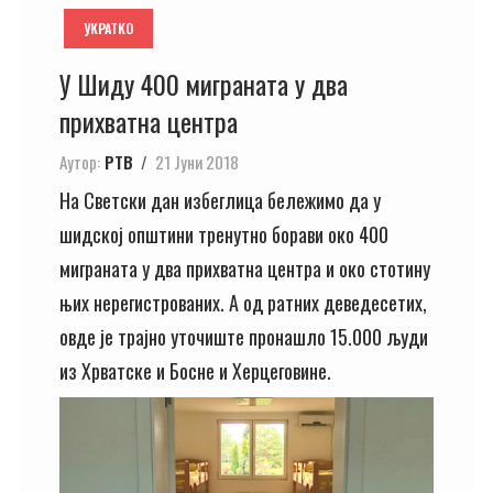
УКРАТКО
У Шиду 400 миграната у два
прихватна центра
Аутор:
РТВ
21 Јуни 2018
На Светски дан избеглица бележимо да у
шидској општини тренутно борави око 400
миграната у два прихватна центра и око стотину
њих нерегистрованих. А од ратних деведесетих,
овде је трајно уточиште пронашло 15.000 људи
из Хрватске и Босне и Херцеговине.