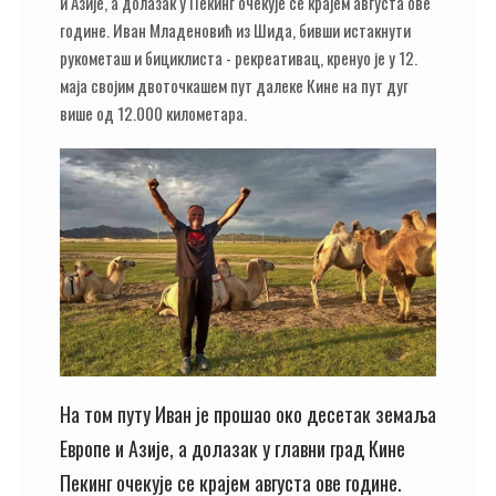
и Азије, а долазак у Пекинг очекује се крајем августа ове
године. Иван Младеновић из Шида, бивши истакнути
рукометаш и бициклиста - рекреативац, кренуо је у 12.
маја својим двоточкашем пут далеке Кине на пут дуг
више од 12.000 километара.
На том путу Иван је прошао око десетак земаља
Европе и Азије, а долазак у главни град Кине
Пекинг очекује се крајем августа ове године.