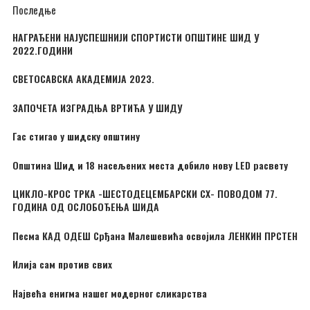
Последње
НАГРАЂЕНИ НАЈУСПЕШНИЈИ СПОРТИСТИ ОПШТИНЕ ШИД У
2022.ГОДИНИ
СВЕТОСАВСКА АКАДЕМИЈА 2023.
ЗАПОЧЕТА ИЗГРАДЊА ВРТИЋА У ШИДУ
Гас стигао у шидску општину
Општина Шид и 18 насељених места добило нову LED расвету
ЦИКЛО-КРОС ТРКА -ШЕСТОДЕЦЕМБАРСКИ CX- ПОВОДОМ 77.
ГОДИНА ОД ОСЛОБОЂЕЊА ШИДА
Песма КАД ОДЕШ Срђана Малешевића освојила ЛЕНКИН ПРСТЕН
Илија сам против свих
Највећа енигма нашег модерног сликарства