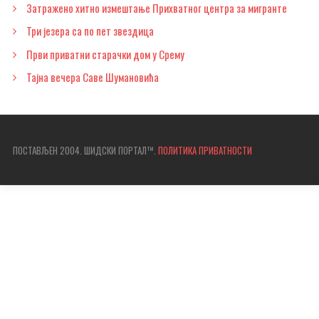
Затражено хитно измештање Прихватног центра за мигранте
Три језера са по пет звездица
Први приватни старачки дом у Срему
Тајна вечера Саве Шумановића
ПОСТАВЉЕН 2004. ШИДСКИ ПОРТАЛ™.
ПОЛИТИКА ПРИВАТНОСТИ