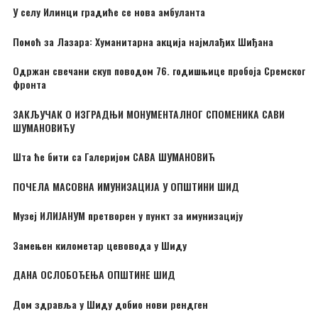
У селу Илинци градиће се нова амбуланта
Помоћ за Лазара: Хуманитарна акција најмлађих Шиђана
Одржан свечани скуп поводом 76. годишњице пробоја Сремског
фронта
ЗАКЉУЧАК О ИЗГРАДЊИ МОНУМЕНТАЛНОГ СПОМЕНИКА САВИ
ШУМАНОВИЋУ
Шта ће бити са Галеријом САВА ШУМАНОВИЋ
ПОЧЕЛА МАСОВНА ИМУНИЗАЦИЈА У ОПШТИНИ ШИД
Музеј ИЛИЈАНУМ претворен у пункт за имунизацију
Замењен километар цевовода у Шиду
ДАНА ОСЛОБОЂЕЊА ОПШТИНЕ ШИД
Дом здравља у Шиду добио нови рендген