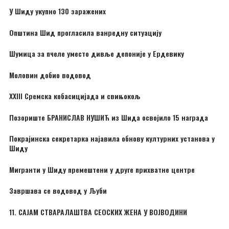
У Шиду укупно 130 заражених
Општина Шид прогласила ванредну ситуацију
Шумица за пчеле уместо дивље депоније у Ердевику
Моловин добио водовод
XXIII Сремска кобасицијада и свињокољ
Позориште БРАНИСЛАВ НУШИЋ из Шида освојило 15 награда
Покрајинска секретарка најавила обнову културних установа у
Шиду
Мигранти у Шиду премештени у друге прихватне центре
Завршава се водовод у Љуби
11. САЈАМ СТВАРАЛАШТВА СЕОСКИХ ЖЕНА У ВОЈВОДИНИ