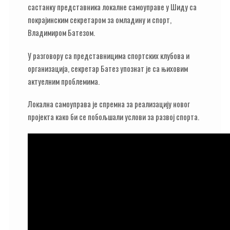
састанку представника локалне самоуправе у Шиду са
покрајинским секретаром за омладину и спорт,
Владимиром Батезом.
У разговору са представницима спортских клубова и
организација, секретар Батез упознат је са њиховим
актуелним проблемима.
Локална самоуправа је спремна за реализацију новог
пројекта како би се побољшали услови за развој спорта.