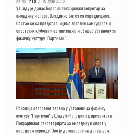
Аутор:
РТВ
10 Јули 2018
У Шиду је данас боравио покрајински секретар за
омладину и спорт, Владимир Батез са сарадницима.
Састао се са представницима локалне самоуправе и
спортских клубова и организација и обишао Установу за
физичку културу "Партизан".
Санација отвореног терена у Установи за физичку
културу "Партизан" у Шиду биће један од приоритета
Покрајинског секретаријата за омладину и спорт у
наредном периоду. Ово је договорено на данашњем