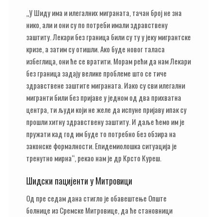
„У Шиду има и илегалних миграната, тачан број не зна
нико, али и они су по потреби имали здравствену
заштиту. Лекари без граница били су ту у јеку мигрантске
кризе, а затим су отишли. Ако буде новог таласа
избеглица, они ће се вратити. Морам рећи да нам Лекари
без граница задају велике проблеме што се тиче
здравствене заштите миграната. Иако су сви илегални
мигранти били без пријаве у једном од два прихватна
центра, ти људи који не желе да испуне пријаву ипак су
прошли хитну здравствену заштиту. И даље ћемо им је
пружати кад год им буде то потребно без обзира на
законске формалности. Епидемиолошка ситуација је
тренутно мирна“, рекао нам је др Крсто Куреш.
Шидски пацијенти у Митровици
Од пре седам дана стигло је обавештење Опште
болнице из Сремске Митровице, да ће становници