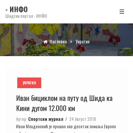
- ИНФО
Шидски портал - ИНФО
Насловна
Укратко
УКРАТКО
Иван бициклом на путу од Шида ка
Кини дугом 12.000 км
Аутор:
Спортски журнал
24 Август 2018
Иван Младеновић је прошао око десетак земаља Европе