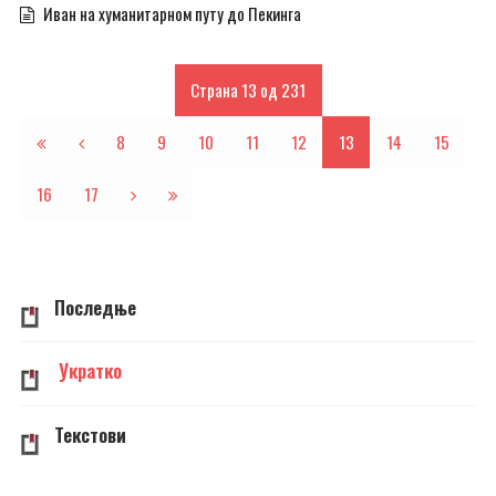
Иван на хуманитарном путу до Пекинга
Страна 13 од 231
8
9
10
11
12
13
14
15
16
17
Последње
Укратко
Текстови