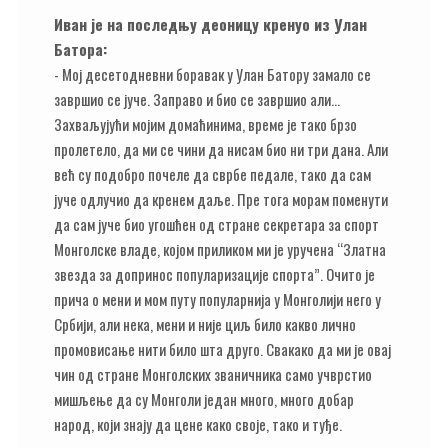
Иван је на последњу деоницу кренуо из Улан
Батора:
- Мој десетодневни боравак у Улан Батору замало се
завршио се јуче. Заправо и био се завршио али...
Захваљујући мојим домаћинима, време је тако брзо
пролетело, да ми се чини да нисам био ни три дана. Али
већ су подобро почеле да сврбе педале, тако да сам
јуче одлучио да кренем даље. Пре тога морам поменути
да сам јуче био угошћен од стране секретара за спорт
Монголске владе, којом приликом ми је уручена “Златна
звезда за допринос популаризације спорта”. Очито је
прича о мени и мом путу популарнија у Монголији него у
Србији, али нека, мени и није циљ било какво лично
промовисање нити било шта друго. Свакако да ми је овај
чин од стране Монголских званичника само учврстио
мишљење да су Монголи један много, много добар
народ, који знају да цене како своје, тако и туђе.