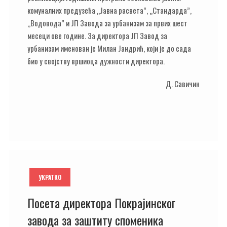
комуналних предузећа „Јавна расвета”, „Стандарда”,
„Водовода” и ЈП Завода за урбанизам за првих шест
месеци ове године. За директора ЈП Завод за
урбанизам именован је Милан Јандрић, који је до сада
био у својству вршиоца дужности директора.
Д. Савичин
УКРАТКО
Посета директора Покрајинског
завода за заштиту споменика