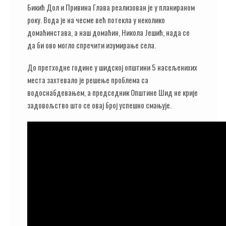
Бикић Дол и Привина Глава реализован је у планираном
року. Вода је на чесме већ потекла у неколико
домаћинстава, а наш домаћин, Никола Јешић, нада се
да би ово могло спречити изумирање села.
До претходне године у шидској општини 5 насељенихих
места захтевало је решење проблема са
водоснабдевањем, а председник Општине Шид не крије
задовољство што се овај број успешно смањује.