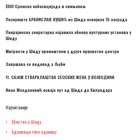
XXIII Сремска кобасицијада и свињокољ
Позориште БРАНИСЛАВ НУШИЋ из Шида освојило 15 награда
Покрајинска секретарка најавила обнову културних установа у
Шиду
Мигранти у Шиду премештени у друге прихватне центре
Завршава се водовод у Љуби
11. САЈАМ СТВАРАЛАШТВА СЕОСКИХ ЖЕНА У ВОЈВОДИНИ
Иван Младеновић осваја пут од Шида до Хиландара
Најчитаније
Убиство у Шиду
Адашевци тихо одумиру