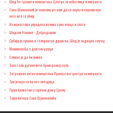
Шид ће тражити измештање Центра за избеглице и мигранте
Сава Шумановић је замолио усташе да се окупа и спреми пре
него што га убију
Из манастира украдена велика сума новца и злато
Шидске Новине - Добродошли
Србија је хумано и толерантно друштво, Шид је издвојен случај
Машиновођа с длетом у руци
Сликао је да би живео
Заостали дугови коче бржи развој села
Затражено хитно измештање Прихватног центра за мигранте
Три језера са по пет звездица
Први приватни старачки дом у Срему
Тајна вечера Саве Шумановића