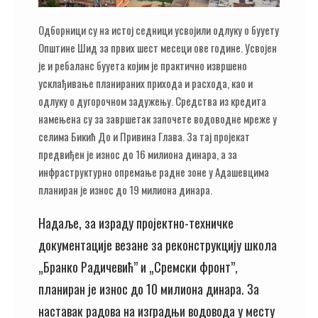
Одборници су на истој седници усвојили одлуку о буyету
Општине Шид за првих шест месеци ове године. Усвојен
је и ребаланс буyета којим је практично извршено
усклађивање планираних прихода и расхода, као и
одлуку о дугорочном задужењу. Средства из кредита
намењена су за завршетак започете водоводне мреже у
селима Бикић До и Привина Глава. За тај пројекат
предвиђен је износ до 16 милиона динара, а за
инфраструктурно опремање радне зоне у Адашевцима
планиран је износ до 19 милиона динара.
Надаље, за израду пројектно-техничке
документације везане за реконструкцију школа
„Бранко Радичевић” и „Сремски фронт”,
планиран је износ до 10 милиона динара. За
наставак радова на изградњи водовода у месту