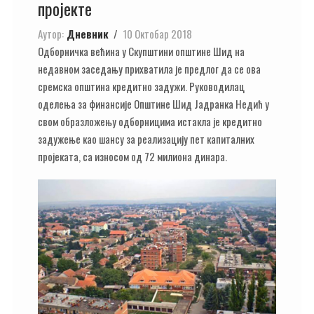
пројекте
Аутор:
Дневник
10 Октобар 2018
Одборничка већина у Скупштини општине Шид на
недавном заседању прихватила је предлог да се ова
сремска општина кредитно задужи. Руководилац
оделења за финансије Општине Шид Јадранка Недић у
свом образложењу одборницима истакла је кредитно
задужење као шансу за реализацију пет капиталних
пројеката, са износом од 72 милиона динара.