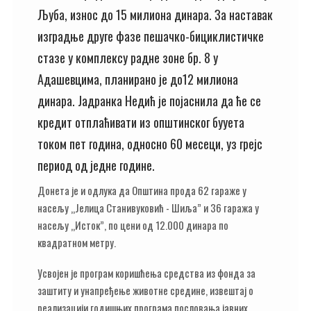
Љуба, износ до 15 милиона динара. За наставак
изградње друге фазе пешачко-бициклистичке
стазе у комплексу радне зоне бр. 8 у
Адашевцима, планирано је до12 милиона
динара. Јадранка Недић је појаснила да ће се
кредит отплаћивати из општинског буyета
током пет година, односно 60 месеци, уз грејс
период од једне године.
Донета је и одлука да Општина прода 62 гараже у
насељу „Јелица Станивуковић - Шиља” и 36 гаража у
насељу „Исток”, по цени од 12.000 динара по
квадратном метру.
Усвојен је програм коришћења средства из фонда за
заштиту и унапређење животне средине, извештај о
реализацији годишњих програма пословања јавних