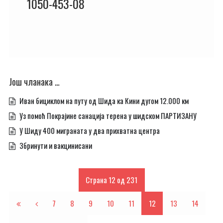
1050-453-08
Још чланака …
Иван бициклом на путу од Шида ка Кини дугом 12.000 км
Уз помоћ Покрајине санација терена у шидском ПАРТИЗАНУ
У Шиду 400 миграната у два прихватна центра
Збринути и вакцинисани
Страна 12 од 231
7
8
9
10
11
12
13
14