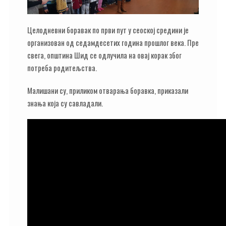
Целодневни боравак по први пут у сеоској средини је
организован од седамдесетих година прошлог века. Пре
свега, општина Шид се одлучила на овај корак због
потреба родитељства.
Малишани су, приликом отварања боравка, приказали
знања која су савладали.