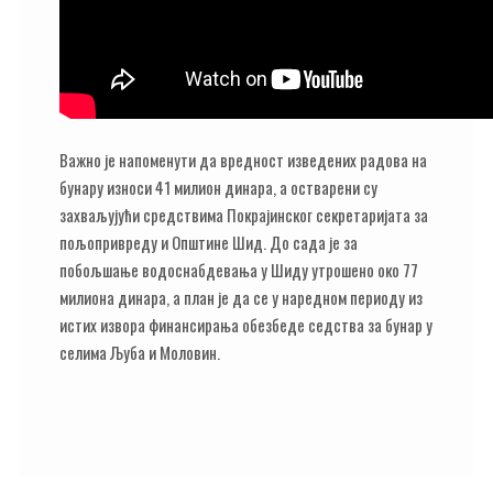
Важно је напоменути да вредност изведених радова на
бунару износи 41 милион динара, а остварени су
захваљујући средствима Покрајинског секретаријата за
пољопривреду и Општине Шид. До сада је за
побољшање водоснабдевања у Шиду утрошено око 77
милиона динара, а план је да се у наредном периоду из
истих извора финансирања обезбеде седства за бунар у
селима Љуба и Моловин.