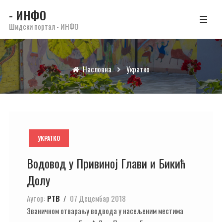
- ИНФО
Шидски портал - ИНФО
Насловна
Укратко
УКРАТКО
Водовод у Привиној Глави и Бикић
Долу
Аутор:
РТВ
07 Децембар 2018
Званичном отварању водвода у насељеним местима