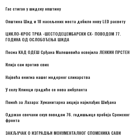
Гас стигао у шидску општину
Општина Шид и 18 насељених места добило нову LED расвету
ЦИКЛО-КРОС ТРКА -ШЕСТОДЕЦЕМБАРСКИ CX- ПОВОДОМ 77.
ГОДИНА ОД ОСЛОБОЂЕЊА ШИДА
Песма КАД ОДЕШ Срђана Малешевића освојила ЛЕНКИН ПРСТЕН
Илија сам против свих
Највећа енигма нашег модерног сликарства
У селу Илинци градиће се нова амбуланта
Помоћ за Лазара: Хуманитарна акција најмлађих Шиђана
Одржан свечани скуп поводом 76. годишњице пробоја Сремског
фронта
ЗАКЉУЧАК О ИЗГРАДЊИ МОНУМЕНТАЛНОГ СПОМЕНИКА САВИ