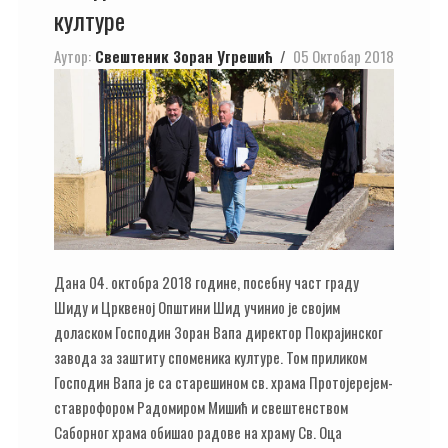
културе
Аутор:
Свештеник Зоран Угрешић
05 Октобар 2018
Дана 04. октобра 2018 године, посебну част граду
Шиду и Црквеној Општини Шид учинио је својим
доласком Господин Зоран Вапа директор Покрајинског
завода за заштиту споменика културе. Том приликом
Господин Вапа је са старешином св. храма Протојерејем-
ставрофором Радомиром Мишић и свештенством
Саборног храма обишао радове на храму Св. Оца