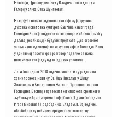
Николаја, Црквену ризницу у Владичанском двору и
Галерију слика Сава Шумановић.
Не кријући велико задовољство које му је пружила
духовна и световна културна баштина нашег града,
Господин Вапа је подржао наше напоре и обећао помоћ у
даљњој реализацији будућих пројеката. Део огромног
знања и вишедеценијског искуства које је Господин Вапа
у данашњој посети кроз разговор поделио са нама,
памтићемо као једну од најдражих успомена.
Лета Господњег 2018 године започети су радови на
храму преноса моштију Св. Оца Николаја у Шиду.
Залагањем и Благословом Његовог Преосвештенства
Господина Василија православног епископа сремског и
љубављу и бригом према својој Светој Цркви Господина
Игора Мировића Председника Владе А.П. Војводине,
обезбеђена су већинска средства за комплетну
реконструкцију црквеног торња. Прилозима верника