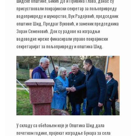
шидске општине, Бикић До и Привина Глава, данас су
присуствовали покрајински секретар за пољопривреду
водопривреду и шумарство, Вук Радојевић, председник
општине Шид, Предраг Вуковић, и заменик председника
Зоран Семеновић. Док су радове на изградњи
водоводне мреже финасирали управо покрајински
секретаријат за пољопривреду и општина Шид.
У складу са обећањем које је Општина Шид дала
почетком године, пројекат изградње бунара за села