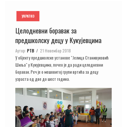
УКРАТКО
Целодневни боравак за
предшколску децу у Кукујевцима
Аутор:
РТВ
21 Новембар 2018
У објекту предшколске установе "Јелица Станивуковић
Шиља" у Кукујевцима, почео је да ради целодневни
боравак. Реч је о мешовитој групи вртића за децу
узраста од две до шест година.