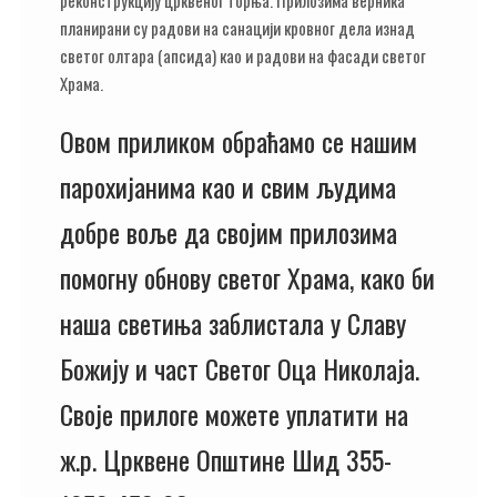
планирани су радови на санацији кровног дела изнад
светог олтара (апсида) као и радови на фасади светог
Храма.
Овом приликом обраћамо се нашим
парохијанима као и свим људима
добре воље да својим прилозима
помогну обнову светог Храма, како би
наша светиња заблистала у Славу
Божију и част Светог Оца Николаја.
Своје прилоге можете уплатити на
ж.р. Црквене Општине Шид 355-