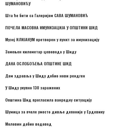
ШУМАНОВИЋУ
Шта ће бити са Галеријом САВА ШУМАНОВИЋ
ПОЧЕЛА МАСОВНА ИМУНИЗАЦИЈА У ОПШТИНИ ШИД
Музеј ИЛИЈАНУМ претворен у пункт за имунизацију
Замењен километар цевовода у Шиду
ДАНА ОСЛОБОЂЕЊА ОПШТИНЕ ШИД
Дом здравља у Шиду добио нови рендген
У Шиду укупно 130 заражених
Општина Шид прогласила ванредну ситуацију
Шумица за пчеле уместо дивље депоније у Ердевику
Моловин добио водовод