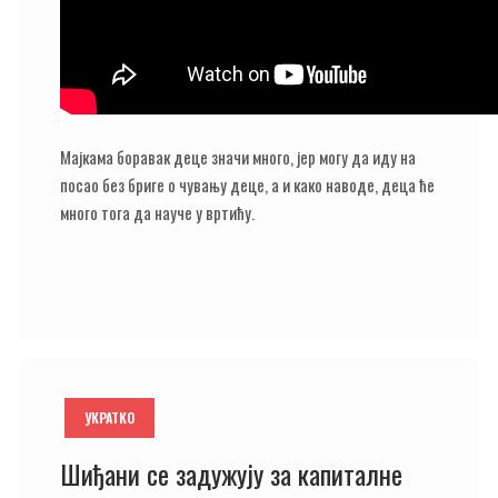
Мајкама боравак деце значи много, јер могу да иду на
посао без бриге о чувању деце, а и како наводе, деца ће
много тога да науче у вртићу.
УКРАТКО
Шиђани се задужују за капиталне