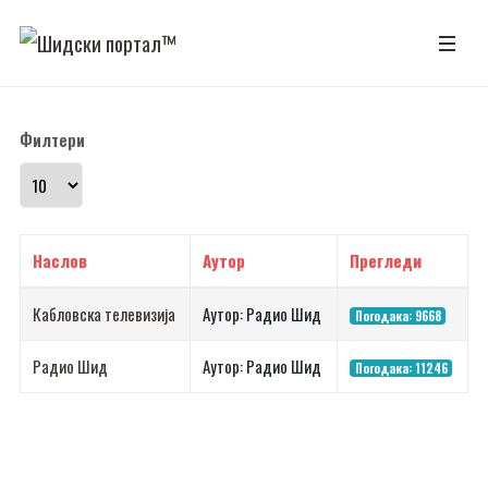
Филтери
Прикажи број
Наслов
Аутор
Прегледи
Кабловска телевизија
Аутор: Радио Шид
Погодака: 9668
Радио Шид
Аутор: Радио Шид
Погодака: 11246