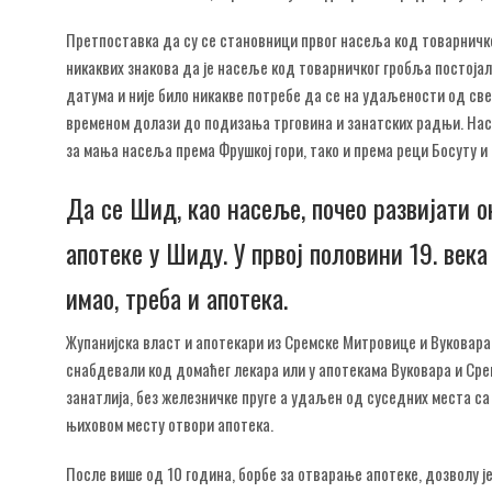
Претпоставка да су се становници првог насеља код товарничк
никаквих знакова да је насеље код товарничког гробља постојало
датума и није било никакве потребе да се на удаљености од с
временом долази до подизања трговина и занатских радњи. Насеље
за мања насеља према Фрушкој гори, тако и према реци Босуту и
Да се Шид, као насеље, почео развијати 
апотеке у Шиду. У првој половини 19. века
имао, треба и апотека.
Жупанијска власт и апотекари из Сремске Митровице и Вуковара п
снабдевали код домаћег лекара или у апотекама Вуковара и Сре
занатлија, без железничке пруге а удаљен од суседних места с
њиховом месту отвори апотека.
После више од 10 година, борбе за отварање апотеке, дозволу је 