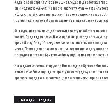
Када је Козјак први пут дошао у Шид гледао је да апотеку отвор
он је недалеко од њега и отворио апотеку у кући која је била пок
у Шиду, у којој је сместио апотеку. Ту се она задржала скоро 80
година и да је њено вођење прелазило од оца на сина све до наш
Још један податак може да послужи о месту првобитног насеља 
потока. Тврди друм према Илоку пролазио је поред потока који
према Илоку. Већ у 18. веку насеље се све више ширило западно 
места. Правац даљег развоја насеља вероватно је одлучило под
и зграде властелина Крижевске бискупије. На истом простору на
Изградњом железничке пруге од Винковаца до Сремске Митровице
Крижевачке бискупије, да се приступи на изградњу новог пута о
пролазио поред грко-католичке цркве и економских зграда влас
Претходни чланак: Географски положај Шида
Следећи чланак: Шид
Претходни
Следећи