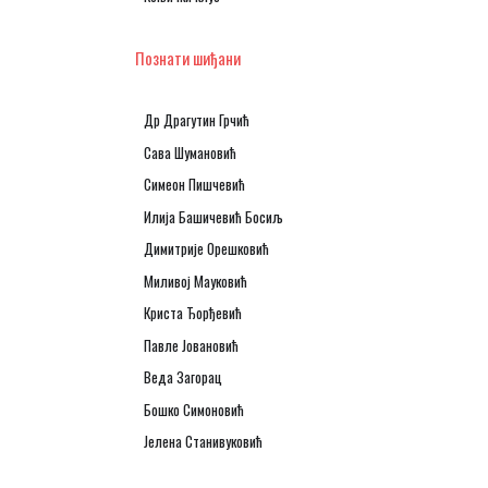
Познати шиђани
Др Драгутин Грчић
Сава Шумановић
Симеон Пишчевић
Илија Башичевић Босиљ
Димитрије Орешковић
Миливој Мауковић
Криста Ђорђевић
Павле Јовановић
Веда Загорац
Бошко Симоновић
Јелена Станивуковић