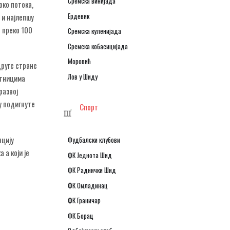
Сремска винијада
око потока,
Ердевик
 и најлепшу
е преко 100
Сремска куленијада
Сремска кобасицијада
Моровић
друге стране
Лов у Шиду
утницима
развој
у подигнуте
Спорт
нцију
Фудбалски клубови
 а који је
ФК Једнота Шид
ФК Раднички Шид
ФК Омладинац
ФК Граничар
ФК Борац