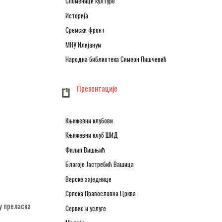
Споменици културе
Историја
Сремски фронт
МНУ Илијанум
Народна библиотека Симеон Пишчевић
Презентације
Књижевни клубови
Књижевни клуб ШИД
Филип Вишњић
Благоје Јастребић Вашица
Верске заједнице
Српска Православна Црква
у преласка
Сервис и услуге