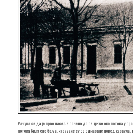
Рачуна се да је прво насеље почело да се диже око потока у прв
потока била све боља, караване су се одмарале поред караула, 