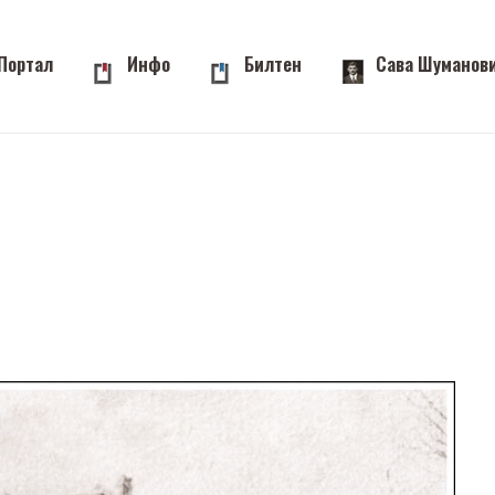
Портал
Инфо
Билтен
Сава Шуманов