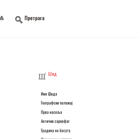
ић
Претрага
Шид
Име Шида
Географски положај
Прва насеља
Антички саркофаг
Градина на босуту