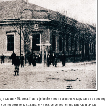
ој половини 16. века. Пошто је безбедност трговачких каравана на простор
ту се повремено задржавале и насеље се постепено ширило и јачало.