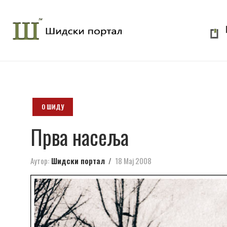
О ШИДУ
Прва насеља
Аутор:
Шидски портал
18 Мај 2008