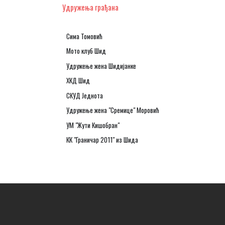
Удружења грађана
Сима Томовић
Мото клуб Шид
Удружење жена Шидијанке
ХКД Шид
СКУД Једнота
Удружење жена "Сремице" Моровић
УМ "Жути Кишобран"
КК "Граничар 2011" из Шида