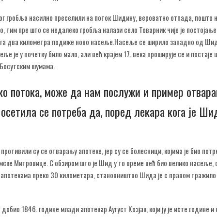
ог гробља насилно преселили на поток Шидину, вероватно отпада, пошто 
, тим пре што се недалеко гробља налази село Товарник чије је постојање
вега два километра подиже ново насеље.Насеље се ширило западно од Ши
 је у почетку било мало, али већ крајем 17. века проширује се и постаје 
 Босутским шумама.
око потока, може да нам послужи и пример отвар
 осетила се потреба да, поред лекара кога је Ши
ротивили су се отварању апотеке, јер су се болесници, којима је био потр
мске Митровице. С обзиром што је Шид у то време већ био велико насеље, 
а апотекама преко 30 километара, становништво Шида је с правом тражило 
добио 1846. године млади апотекар Аугуст Козјак, који ју је исте године и