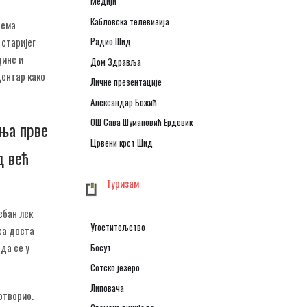
Медији
Кабловска телевизија
нема
Радио Шид
 старијег
дине и
Дом Здравља
центар како
Личне презентације
Александар Божић
ОШ Сава Шумановић Ердевик
ања прве
Црвени крст Шид
д већ
Туризам
ебан лек
Угоститељство
са доста
да се у
Босут
Сотско језеро
Липовача
 отворио.