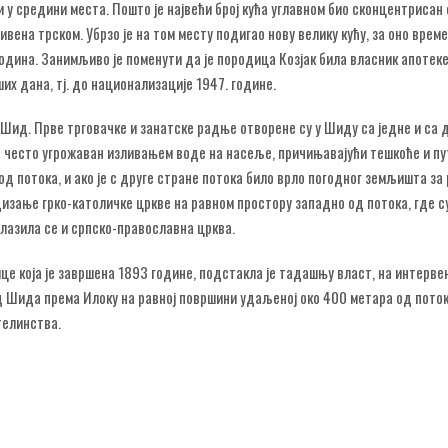
и у средини места. Пошто је највећи број кућа углавном био сконцентрисан 
ривена трском. Убрзо је на том месту подигао нову велику кућу, за оно време
 година. Занимљиво је поменути да је породица Козјак била власник апотек
их дана, тј. до национализације 1947. године.
Шид. Прве трговачке и занатске радње отворене су у Шиду са једне и са 
 је често угрожаван изливањем воде на насеље, причињавајући тешкоће и п
од потока, и ако је с друге стране потока било врло погодног земљишта за 
изање грко-католичке цркве на равном простору западно од потока, где с
лазила се и српско-православна црква.
 која је завршена 1893 године, подстакла је тадашњу власт, на интерве
д Шида према Илоку на равној површини удаљеној око 400 метара од потока
телинства.