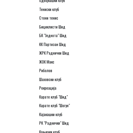
Одбојкашки клуб
Тениски клуб
Стони тенис
Бициклисти Шид
БК "Једнота" Шид
КК Партизан Шид
ЖРК Раднички Шид
ЖОК Макс
Риболов
Шаховски клуб
Рекреација
Карате клуб "Шид"
Карате клуб "Шогун"
Кајакашки клуб
РК "Раднички" Шид
Коњички клуб