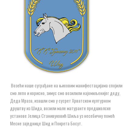
Возећи наше суграђане на њиховим манифестацијама спојили
смо лепо и корисно, зимус смо возилили најомиљенијег деду,
Деда Мраза, изашли смо у сусрет Хрватском културном
друштву из Шида, возили мале матуранте предшколске
установе Јелица Станивуковић Шиља уз несебичну помоћ
Месне заједнице Шид и Покрета Босут.