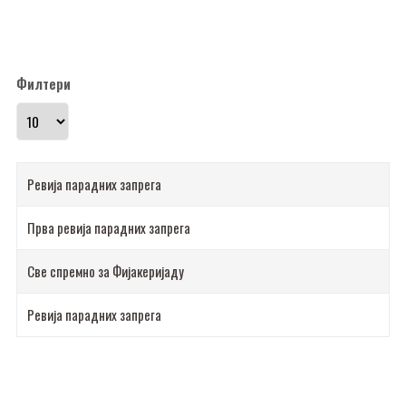
Филтери
Прикажи број
Ревија парадних запрега
Прва ревија парадних запрега
Све спремно за Фијакеријаду
Ревија парадних запрега