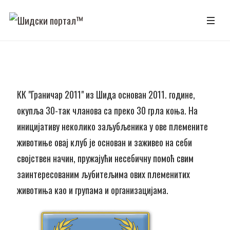
КК "Граничар 2011" из Шида основан 2011. године,
окупља 30-так чланова са преко 30 грла коња. На
иницијативу неколико заљубљеника у ове племените
животиње овај клуб је основан и заживео на себи
својствен начин, пружајући несебичну помоћ свим
заинтересованим љубитељима ових племенитих
животиња као и групама и организацијама.