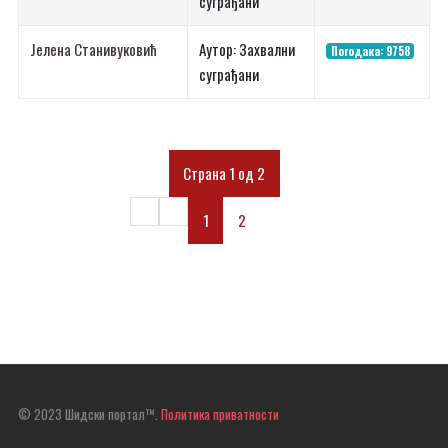
суграђани
Јелена Станивуковић
Аутор: Захвални
Погодака: 9758
суграђани
Страна 1 од 2
1
2
© 2023 Шидски портал™.
Политика приватности