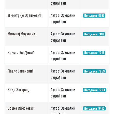
суграђани
Димитрије Орешковић
Аутор: Захвални
Погодака: 6797
суграђани
Миливој Мауковић
Аутор: Захвални
Погодака: 7138
суграђани
Криста Ђорђевић
Аутор: Захвални
Погодака: 7315
суграђани
Павле Јовановић
Аутор: Захвални
Погодака: 7259
суграђани
Веда Загорац
Аутор: Захвални
Погодака: 7344
суграђани
Бошко Симоновић
Аутор: Захвални
Погодака: 9412