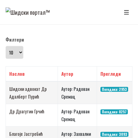
Филтери
Прикажи број
Наслов
Аутор
Прегледи
Шидски адвокат Др
Аутор: Радован
Погодака: 2953
Адалберт Пурић
Сремац
Др Драгутин Грчић
Аутор: Радован
Погодака: 8257
Сремац
Благоје Јастребић
Аутор: Захвални
Погодака: 3093