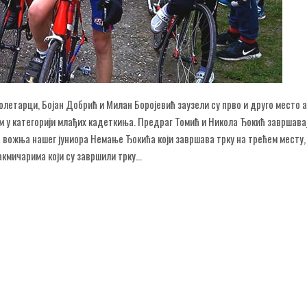
летарци, Бојан Добрић и Милан Боројевић заузели су прво и друго место а
ом у категорији млађих кадеткиња. Предраг Томић и Никола Ђокић завршава
а вожња нашег јуниора Немање Ђокића који завршава трку на трећем месту, 
кмичарима који су завршили трку...
ЗАВРШИЛА ЦИКЛО КРОС СЕЗОНУ