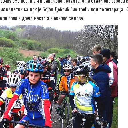
евику смо постигли и запажене резултате на стази око Језера Б
ђих кадеткиња док је Бојан Добрић био трећи код полетараца.
ле прво и друго место а и екипно су прве.