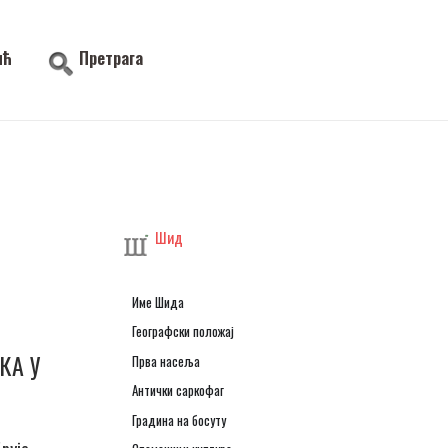
ић
Претрага
Шид
Име Шида
Географски положај
КА У
Прва насеља
Антички саркофаг
Градина на босуту