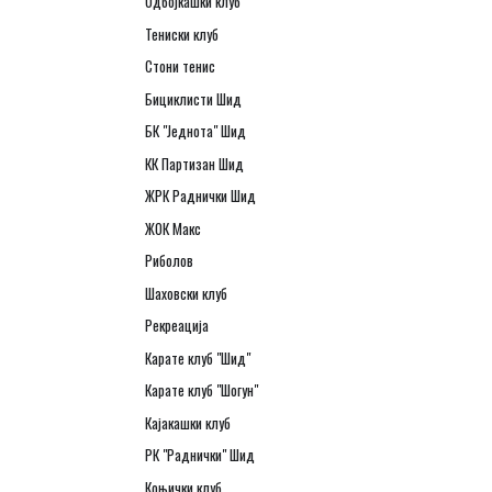
Одбојкашки клуб
Тениски клуб
Стони тенис
Бициклисти Шид
БК "Једнота" Шид
КК Партизан Шид
ЖРК Раднички Шид
ЖОК Макс
Риболов
Шаховски клуб
Рекреација
Карате клуб "Шид"
Карате клуб "Шогун"
Кајакашки клуб
РК "Раднички" Шид
Коњички клуб