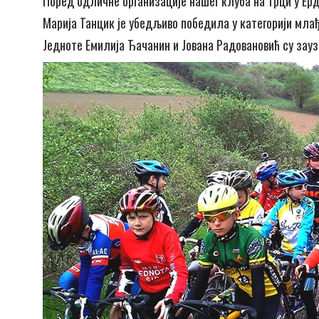
Поред одличне организације нашег клуба на трци у Ерд
Марија Танцик је убедљиво победила у категорији мла
Једноте Емилија Ђачанин и Јована Радовановић су заузе