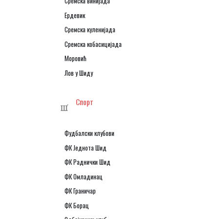
Сремска винијада
Ердевик
Сремска куленијада
Сремска кобасицијада
Моровић
Лов у Шиду
Спорт
Фудбалски клубови
ФК Једнота Шид
ФК Раднички Шид
ФК Омладинац
ФК Граничар
ФК Борац