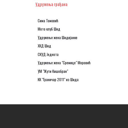
Удружења грађана
Сима Томовић
Мото клуб Шид
Удружење жена Шидијанке
ХКД Шид
СКУД Једнота
Удружење жена "Сремице" Моровић
УМ "Жути Кишобран"
КК "Граничар 2011" из Шида