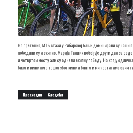
На претешкој МТБ стази у Рибарској Бањи доминирали су наши по
победили су и екипно. Марија Танцик побеђује други дан за ред
и четвртом месту али су однели екипну победу. На крају одличн
била и више него тешка због кише и блата и ми честитамо свим та
Претходни чланак: МТБ куп Србије у Нишкој Бањи
Следећи чланак: Б.К. ЈЕДНОТА ШИД УСПЕШНО 
Претходни
Следећи