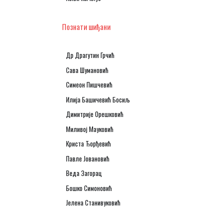
Познати шиђани
Др Драгутин Грчић
Сава Шумановић
Симеон Пишчевић
Илија Башичевић Босиљ
Димитрије Орешковић
Миливој Мауковић
Криста Ђорђевић
Павле Јовановић
Веда Загорац
Бошко Симоновић
Јелена Станивуковић