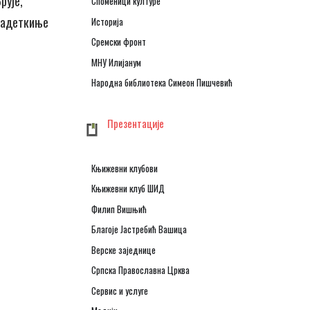
рује,
Споменици културе
 Кадеткиње
Историја
Сремски фронт
МНУ Илијанум
Народна библиотека Симеон Пишчевић
Презентације
Књижевни клубови
Књижевни клуб ШИД
Филип Вишњић
Благоје Јастребић Вашица
Верске заједнице
Српска Православна Црква
Сервис и услуге