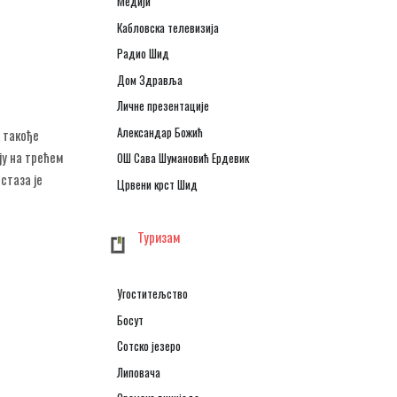
Медији
Кабловска телевизија
Радио Шид
Дом Здравља
Личне презентације
Александар Божић
 такође
ју на трећем
ОШ Сава Шумановић Ердевик
стаза је
Црвени крст Шид
Туризам
Угоститељство
Босут
Сотско језеро
Липовача