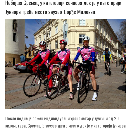
Небојша Сремац у категорији сениора док је у категорији
Јуниора треће место заузео Ђорђе Миловац.
После подне је вожен индивидуални хронометар у дужини од 20
километара, Сремац је заузео друго место док је у категорији јуниора