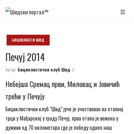
БИЦИКЛИСТИ ШИД
Печуј 2014
Аутор:
Бициклистички клуб Шид
Небојша Сремац први, Миловац и Јовичић
трећи у Печују
Бициклистички клуб "Шид" јуче је учествовао на етапној
трци у Мађарској у граду Печуј, прва етапа је вожена у
дужини од 70 километара где је победу однео наш