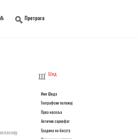
ић
Претрага
Шид
Име Шида
Географски положај
Прва насеља
Антички саркофаг
Градина на босуту
кспанзију