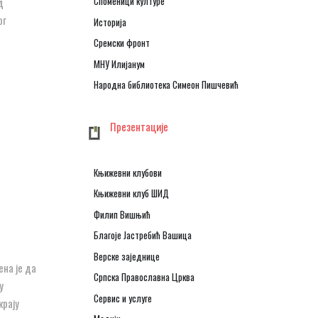
Споменици културе
д
ог
Историја
Сремски фронт
МНУ Илијанум
Народна библиотека Симеон Пишчевић
Презентације
Књижевни клубови
Књижевни клуб ШИД
Филип Вишњић
Благоје Јастребић Вашица
Верске заједнице
ена је да
Српска Православна Црква
у
Сервис и услуге
крају