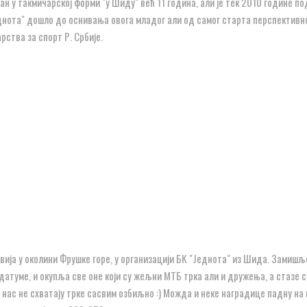
н у такмичарској форми "у Шиду" већ 11 година, али је тек 2010 године по
нота" дошло до оснивања овога младог али од самог старта перспективн
рства за спорт Р. Србије.
двија у околини Фрушке горе, у организацији БК "Једнота" из Шида. Замишљ
датуме, и окупља све оне који су жељни МТБ трка али и дружења, а стазе с
 нас не схватају трке сасвим озбиљно :) Можда и неке наградице падну на 