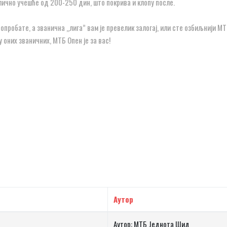
лично учешће од 200-250 дин, што покрива и клопу после.
опробате, а званична „лига” вам је превелик залогај, или сте озбиљнији М
 оних званичних, МТБ Опен је за вас!
Аутор
Аутор: МТБ Једнота Шид