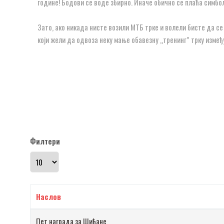
године! Бодови се воде збирно. Иначе обично се плаћа симбо
Зато, ако никада нисте возили МТБ трке и волели бисте да се 
који жели да одвоза неку мање обавезну „тренинг” трку између
Филтери
Прикажи број
Наслов
Пет награда за Шиђане