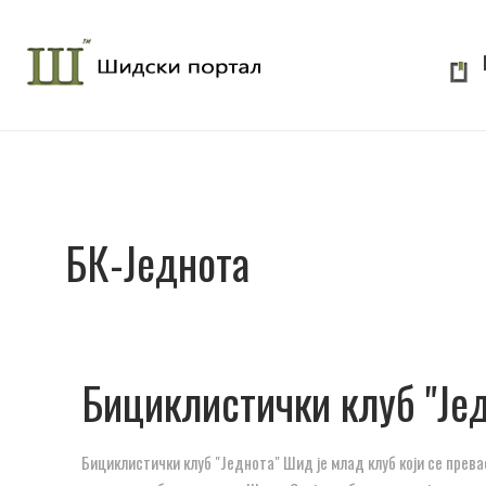
БК-Једнота
Бициклистички клуб "Је
Бициклистички клуб "Једнота" Шид је млад клуб који се прева