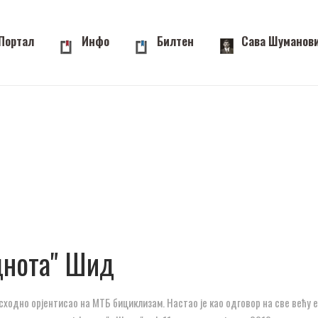
Портал
Инфо
Билтен
Сава Шуманов
днота" Шид
сходно орјентисао на МТБ бициклизам. Настао је као одговор на све већу е