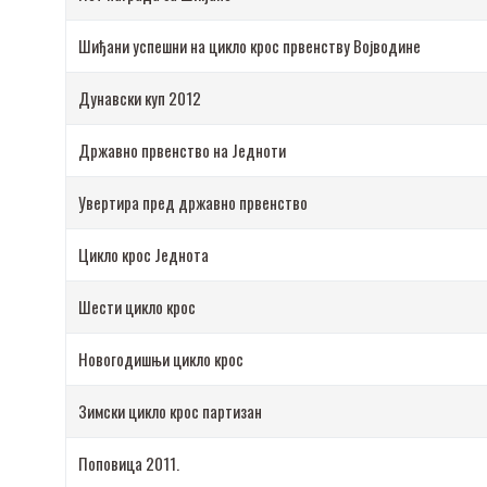
Шиђани успешни на цикло крос првенству Војводине
Дунавски куп 2012
Државно првенство на Једноти
Увертира пред државно првенство
Цикло крос Једнота
Шести цикло крос
Новогодишњи цикло крос
Зимски цикло крос партизан
Поповица 2011.