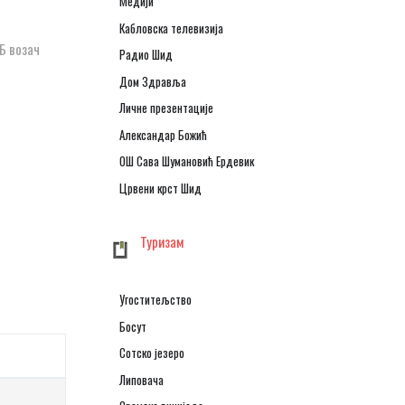
Медији
Кабловска телевизија
ТБ возач
Радио Шид
Дом Здравља
Личне презентације
Александар Божић
ОШ Сава Шумановић Ердевик
Црвени крст Шид
Туризам
Угоститељство
Босут
Сотско језеро
Липовача