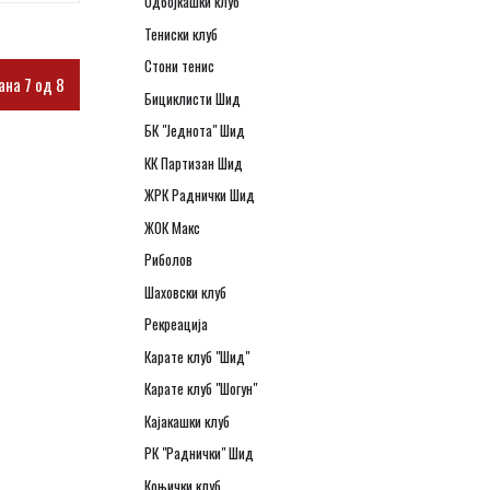
Одбојкашки клуб
Тениски клуб
Стони тенис
ана 7 од 8
Бициклисти Шид
БК "Једнота" Шид
КК Партизан Шид
ЖРК Раднички Шид
ЖОК Макс
Риболов
Шаховски клуб
Рекреација
Карате клуб "Шид"
Карате клуб "Шогун"
Кајакашки клуб
РК "Раднички" Шид
Коњички клуб