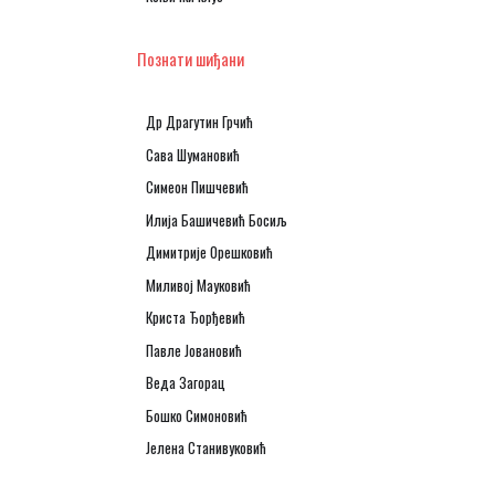
Познати шиђани
Др Драгутин Грчић
Сава Шумановић
Симеон Пишчевић
Илија Башичевић Босиљ
Димитрије Орешковић
Миливој Мауковић
Криста Ђорђевић
Павле Јовановић
Веда Загорац
Бошко Симоновић
Јелена Станивуковић