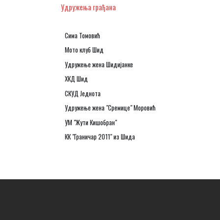
Удружења грађана
Сима Томовић
Мото клуб Шид
Удружење жена Шидијанке
ХКД Шид
СКУД Једнота
Удружење жена "Сремице" Моровић
УМ "Жути Кишобран"
КК "Граничар 2011" из Шида