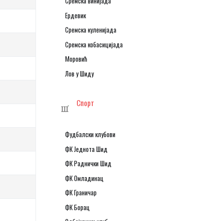
Сремска винијада
Ердевик
Сремска куленијада
Сремска кобасицијада
Моровић
Лов у Шиду
Спорт
Фудбалски клубови
ФК Једнота Шид
ФК Раднички Шид
ФК Омладинац
ФК Граничар
ФК Борац