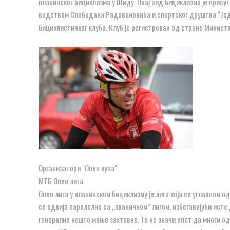
планинског бициклизма у Шиду. Овај вид бициклизма је присута
водством Слободана Радовановића и спортског друштва "Јед
бициклистичког клуба. Клуб је регистрован од стране Министа
Организатори "Опен купа"
МТБ Опен лига
Опен лига у планинском бициклизму је лига која се углавном о
се одвија паралелно са „званичном” лигом, избегавајући исте 
генерално нешто мање захтевне. То не значи опет да многи од