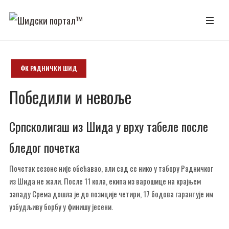
ФК РАДНИЧКИ ШИД
Победили и невоље
Српсколигаш из Шида у врху табеле после
бледог почетка
Почетак сезоне није обећавао, али сад се нико у табору Радничког
из Шида не жали. После 11 кола, екипа из варошице на крајњем
западу Срема дошла је до позиције четири, 17 бодова гарантује им
узбудљиву борбу у финишу јесени.