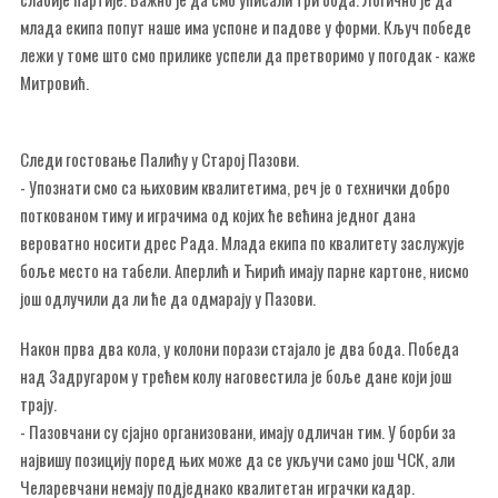
млада екипа попут наше има успоне и падове у форми. Кључ победе
лежи у томе што смо прилике успели да претворимо у погодак - каже
Митровић.
Следи гостовање Палићу у Старој Пазови.
- Упознати смо са њиховим квалитетима, реч је о технички добро
поткованом тиму и играчима од којих ће већина једног дана
вероватно носити дрес Рада. Млада екипа по квалитету заслужује
боље место на табели. Аперлић и Ћирић имају парне картоне, нисмо
још одлучили да ли ће да одмарају у Пазови.
Након прва два кола, у колони порази стајало је два бода. Победа
над Задругаром у трећем колу наговестила је боље дане који још
трају.
- Пазовчани су сјајно организовани, имају одличан тим. У борби за
највишу позицију поред њих може да се укључи само још ЧСК, али
Челаревчани немају подједнако квалитетан играчки кадар.