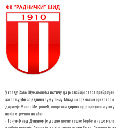
У граду Саве Шумановића истичу да је слабији старт преброђен
захваљујући заједништву у у тиму. Младим сремским оркестром
диригује Милан Митровић, спортски директор је преузео и улогу
шефа стручног штаба:
- Тријумф над Дунавом је дошао после тешке борбе и наше мало
слабије партије. Важно је да смо уписали три бода. Логично је да