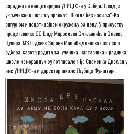
сарадњи са канцеларијом УНИЦЕФ-а у Србији.Повод је
укључивање школе у проекат „Школа без насиља“-Ка
сигурном и подстицајном окружењу за децу. У присуству
представника СО Шид: Мирослава Смиљанића и Славка
Цупера, МЗ Ердевик Зорана Машића,чланова школског
одбора, савета родитеља, ученика, наставника и радника
школе меморандум су потписале г-ђа Споменка Дивљан у
име УНИЦЕФ-а и директор школе Љубица Фунштајн.