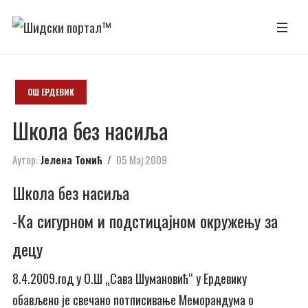
ОШ ЕРДЕВИК
Школа без насиља
Аутор:
Јелена Томић
05 Мај 2009
Школа без насиља
-Ка сигурном и подстицајном окружењу за
децу
8.4.2009.год у О.Ш „Сава Шумановић“ у Ердевику
обављено је свечано потписивање Меморандума о