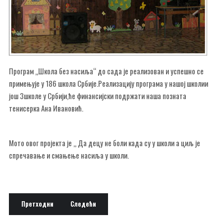
Програм „Школа без насиља“ до сада је реализован и успешно се
примењује у 186 школа Србије.Реализацију програма у нашој школии
још 3школе у Србији,ће финансијски подржати наша позната
тенисерка Ана Ивановић.
Мото овог пројекта је „ Да децу не боли када су у школи а циљ је
спречавање и смањење насиља у школи.
Претходни чланак: Живите слободно
Следећи чланак: Ово смо ми
Претходни
Следећи