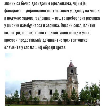
звоник са бочно дозиданим одељењима, чијим је
фасадама – дијагонално постављеним у односу на чеони
и подужне зидове грађевине – вешто преброђена разлика
у ширини између наоса и звоника. Високи сокл, плитки
пиластри, профилисани хоризонтални венци и уски
прозори представљају доминантне архитектонске
елементе у спољашној обради цркве.