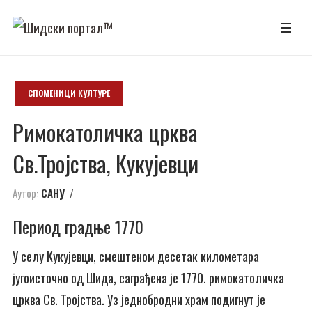
СПОМЕНИЦИ КУЛТУРЕ
Римокатоличка црква
Св.Тројства, Кукујевци
Аутор:
САНУ
Период градње 1770
У селу Кукујевци, смештеном десетак километара
југоисточно од Шида, саграђена је 1770. римокатоличка
црква Св. Тројства. Уз једнобродни храм подигнут је