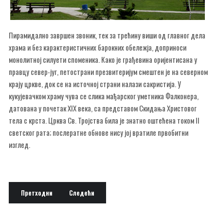
Пирамидално завршен звоник, тек за трећину виши од главног дела
храма и без карактеристичних барокних обележја, доприноси
монолитној силуети споменика. Како је грађевина оријентисана у
правцу север-југ, петострани презвитеријум смештен је на северном
крају цркве, док се на источној страни налази сакристија. У
кукујевачком храму чува се слика мађарског уметника Фалконера,
датована у почетак XIX века, са представом Скидања Христовог
тела с крста. Црква Св. Тројства била је знатно оштећена током II
светског рата; послератне обнове нису јој вратиле првобитни
изглед.
Претходни чланак: Српска Православна црква св. Петра и Павла Бе
Следећи чланак: Кућа у Улици Светог Саве 7, Шид
Претходни
Следећи