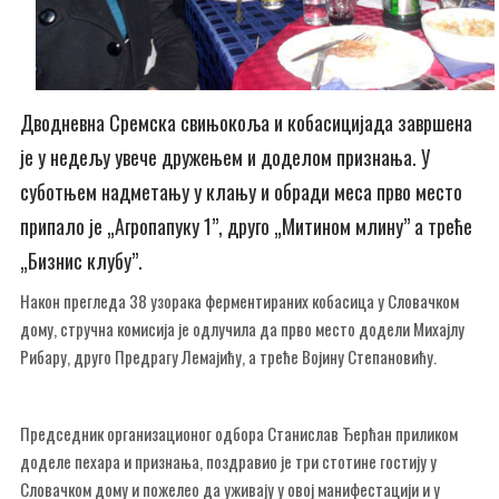
Дводневна Сремска свињокоља и кобасицијада завршена
је у недељу увече дружењем и доделом признања. У
суботњем надметању у клању и обради меса прво место
припало је „Агропапуку 1”, друго „Митином млину” а треће
„Бизнис клубу”.
Након прегледа 38 узорака ферментираних кобасица у Словачком
дому, стручна комисија је одлучила да прво место додели Михајлу
Рибару, друго Предрагу Лемајићу, а треће Војину Степановићу.
Председник организационог одбора Станислав Ђерћан приликом
доделе пехара и признања, поздравио је три стотине гостију у
Словачком дому и пожелео да уживају у овој манифестацији и у