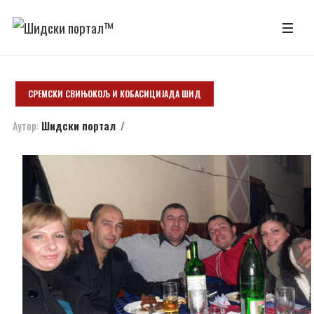
СРЕМСКИ СВИЊОКОЉ И КОБАСИЦИЈАДА ШИД
Аутор:
Шидски портал