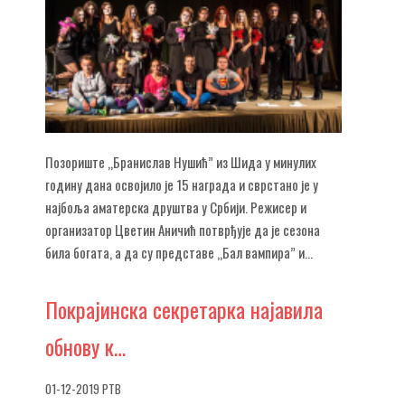
Позориште „Бранислав Нушић” из Шида у минулих
годину дана освојило је 15 награда и сврстано је у
најбоља аматерска друштва у Србији. Режисер и
организатор Цветин Аничић потврђује да је сезона
била богата, а да су представе „Бал вампира” и...
Покрајинска
секретарка најавила
обнову к…
01-12-2019 РТВ