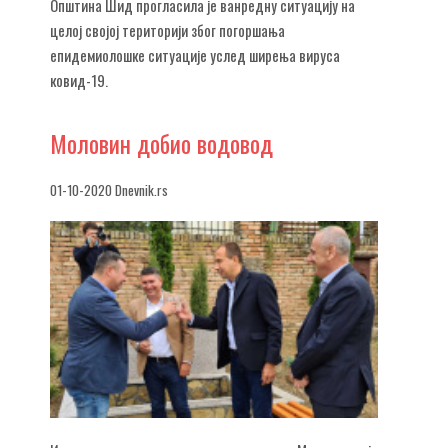
Општина Шид прогласила је ванредну ситуацију на
целој својој територији због погоршања
епидемиолошке ситуације услед ширења вируса
ковид-19.
Моловин
добио водовод
01-10-2020 Dnevnik.rs