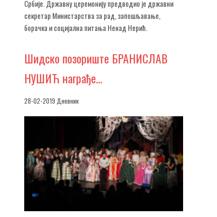
Србије. Државну церемонију предводио је државни
секретар Министарства за рад, запошљавање,
борачка и социјална питања Ненад Нерић.
Шидско
позориште БРАНИСЛАВ
НУШИЋ награђе…
28-02-2019 Дневник