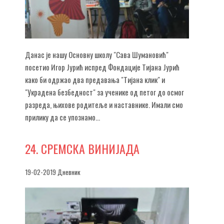
Данас је нашу Основну школу "Сава Шумановић"
посетио Игор Јурић испред Фондације Тијана Јурић
како би одржао два предавања "Тијана клик" и
"Украдена безбедност" за ученике од петог до осмог
разреда, њихове родитеље и наставнике. Имали смо
прилику да се упознамо...
24.
СРЕМСКА ВИНИЈАДА
19-02-2019 Дневник