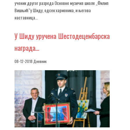
ученик другог разреда Основне музичке школе „Филип
Вишњић“у Шиду, одсек хармоника, и његова
наставница...
У
Шиду уручена Шестодецембарска
награда…
08-12-2018 Дневник