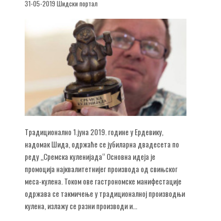
31-05-2019 Шидски портал
Tрадиционално 1.јуна 2019. године у Ердевику,
надомак Шида, одржаће се јубиларна двадесета по
реду „Сремска куленијада“ Основна идеја је
промоција најквалитетнијег производа од свињског
меса-кулена. Током ове гастрономске манифестације
одржава се такмичење у традиционалној производњи
кулена, излажу се разни производи и...