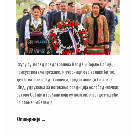
Скупу су, поред представника Владе и Војске Србије,
присуствовали преживели учесници ове велике битке,
дипломатски представници, представници Општине
Шид, удружења за неговање традиција ослободилачких
ратова Србије и грађани који су положили венце и цвеће
на спомен-обележја.
Опширније …