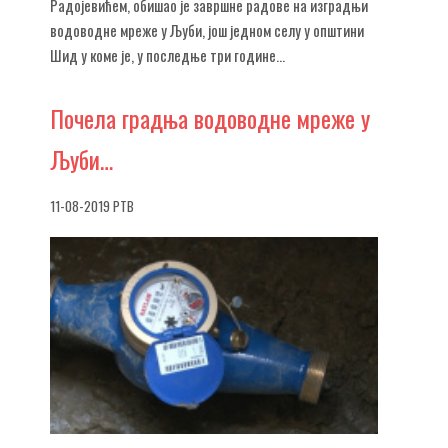
Радојевићем, обишао је завршне радове на изградњи
водоводне мреже у Љуби, још једном селу у општини
Шид у коме је, у последње три године...
Почела
градња водоводне мреже у
Љуби…
11-08-2019 РТВ