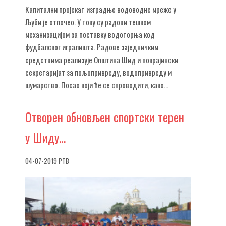
Капитални пројекат изградње водоводне мреже у
Љуби је отпочео. У току су радови тешком
механизацијом за поставку водоторња код
фудбалског игралишта. Радове заједничким
средствима реализује Општина Шид и покрајински
секретаријат за пољопривреду, водопривреду и
шумарство. Посао који ће се спроводити, како...
Отворен
обновљен спортски терен
у Шиду…
04-07-2019 РТВ