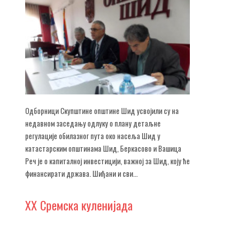
Одборници Скупштине општине Шид усвојили су на
недавном заседању одлуку о плану детаљне
регулације обилазног пута око насеља Шид у
катастарским општинама Шид, Беркасово и Вашица
Реч је о капиталној инвестицији, важној за Шид, коју ће
финансирати држава. Шиђани и сви...
XX
Сремска куленијада