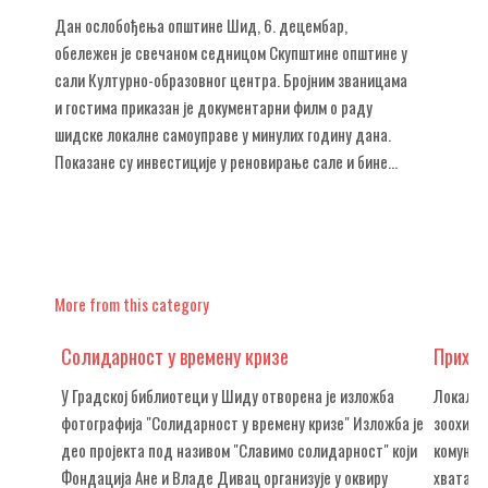
Дан ослобођења општине Шид, 6. децембар,
обележен је свечаном седницом Скупштине општине у
сали Културно-образовног центра. Бројним званицама
и гостима приказан је документарни филм о раду
шидске локалне самоуправе у минулих годину дана.
Показане су инвестиције у реновирање сале и бине...
More from this category
Солидарност у времену кризе
Прихва
У Градској библиотеци у Шиду отворена је изложба
Локални
фотографија "Солидарност у времену кризе" Изложба је
зоохигиј
део пројекта под називом "Славимо солидарност" који
комунал
Фондација Ане и Владе Дивац организује у оквиру
хватање