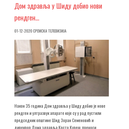
Дом
здравља у Шиду добио нови
рендген…
01-12-2020 СРЕМСКА ТЕЛЕВИЗИЈА
Након 35 година Дом здравља у Шиду добио је нове
рендген и ултразвук апарате које су у рад пустили
председник општине Шид Зоран Семеновић и
дирекрор Дома здравља Крсто Куреш, преноси