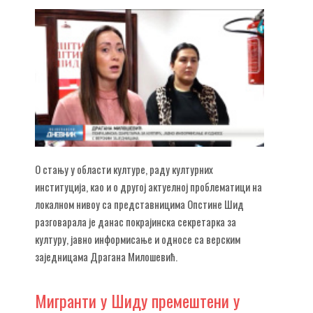
О стању у области културе, раду културних
институција, као и о другој актуелној проблематици на
локалном нивоу са представницима Опстине Шид
разговарала је данас покрајинска секретарка за
културу, јавно информисање и односе са верским
заједницама Драгана Милошевић.
Мигранти
у Шиду премештени у