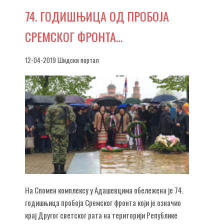
74.
ГОДИШЊИЦА ОД ПРОБОЈА
СРЕМСКОГ ФРОНТА…
12-04-2019 Шидски портал
На Спомен комплексу у Адашевцима обележена је 74.
годишњица пробоја Сремског фронта који је означио
крај Другог светског рата на територији Републике