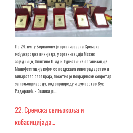
По 24. пут у Беркасову је организована Сремска
међународна винијада, у организацији Месне
заједнице, Општине Шид и Туристичке организације
Манифестацију којом се подржава виноградарство и
винарство овог краја, посетио је покрајински секретар
за пољопривреду, водопривреду и шумарство Вук
Радојевић. - Велики је...
22.
Сремска свињокоља и
кобасицијада…