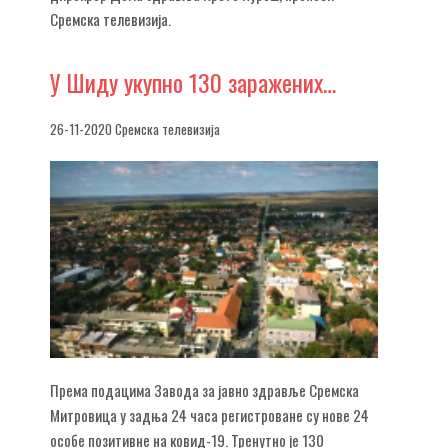
Сремска телевизија.
У
Шиду укупно 130 заражених…
26-11-2020 Сремска телевизија
Према подацима Завода за јавно здравље Сремска
Митровица у задња 24 часа регистроване су нове 24
особе позитивне на ковид-19. Тренутно је 130