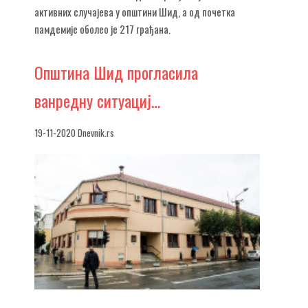
активних случајева у општини Шид, а од почетка
памдемије оболео је 217 грађана.
Општина
Шид прогласила
ванредну ситуациј…
19-11-2020 Dnevnik.rs