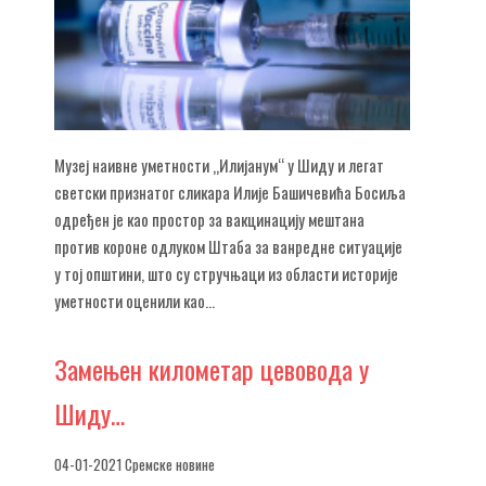
Музеј наивне уметности „Илијанум“ у Шиду и легат
светски признатог сликара Илије Башичевића Босиља
одређен је као простор за вакцинацију мештана
против короне одлуком Штаба за ванредне ситуације
у тој општини, што су стручњаци из области историје
уметности оценили као...
Замењен
километар цевовода у
Шиду…
04-01-2021 Сремске новине