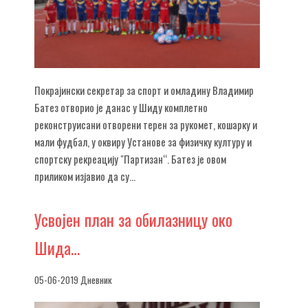
Покрајински секретар за спорт и омладину Владимир
Батез отворио је данас у Шиду комплетно
реконструисани отворени терен за рукомет, кошарку и
мали фудбал, у оквиру Установе за физичку културу и
спортску рекреацију "Партизан“. Батез је овом
приликом изјавио да су...
Усвојен
план за обилазницу око
Шида…
05-06-2019 Дневник