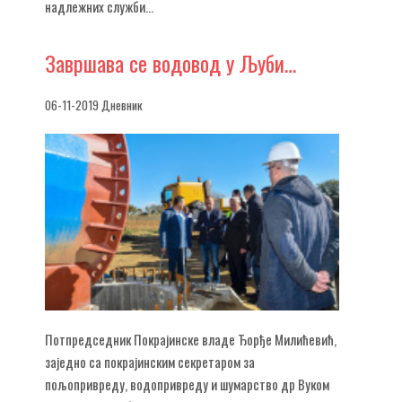
надлежних служби...
Завршава
се водовод у Љуби…
06-11-2019 Дневник
Потпредседник Покрајинске владе Ђорђе Милићевић,
заједно са покрајинским секретаром за
пољопривреду, водопривреду и шумарство др Вуком