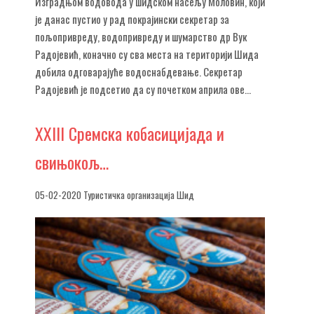
Изградњом водовода у шидском насељу Моловин, који
је данас пустио у рад покрајински секретар за
пољопривреду, водопривреду и шумарство др Вук
Радојевић, коначно су сва места на територији Шида
добила одговарајуће водоснабдевање. Секретар
Радојевић је подсетио да су почетком априла ове...
XXIII
Сремска кобасицијада и
свињокољ…
05-02-2020 Туристичка организација Шид