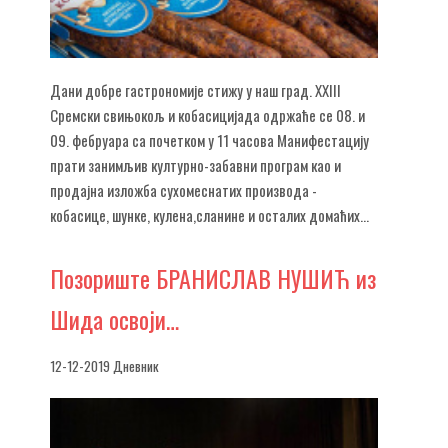
Дани добре гастрономије стижу у наш град. XXIII
Сремски свињокољ и кобасицијада одржаће се 08. и
09. фебруара са почетком у 11 часова Манифестацију
прати занимљив културно-забавни програм као и
продајна изложба сухомеснатих производа -
кобасице, шунке, кулена,сланине и осталих домаћих...
Позориште
БРАНИСЛАВ НУШИЋ из
Шида освоји…
12-12-2019 Дневник