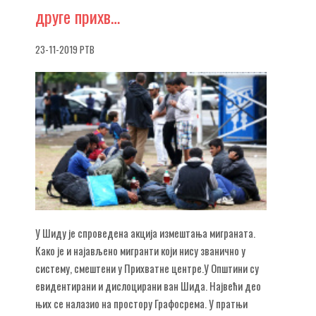
друге прихв…
23-11-2019 РТВ
У Шиду је спроведена акција измештања миграната.
Како је и најављено мигранти који нису званично у
систему, смештени у Прихватне центре.У Општини су
евидентирани и дислоцирани ван Шида. Највећи део
њих се налазио на простору Графосрема. У пратњи