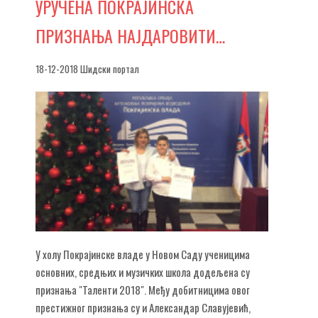
УРУЧЕНА
ПОКРАЈИНСКА
ПРИЗНАЊА НАЈДАРОВИТИ…
18-12-2018 Шидски портал
У холу Покрајинске владе у Новом Саду ученицима
основних, средњих и музичких школа додељена су
признања "Таленти 2018". Међу добитницима овог
престижног признања су и Александар Славујевић,