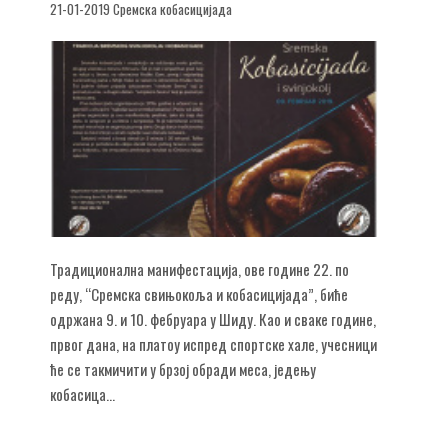
21-01-2019 Сремска кобасицијада
Традиционална манифестација, ове године 22. по
реду, “Сремска свињокоља и кобасицијада”, биће
одржана 9. и 10. фебруара у Шиду. Као и сваке године,
првог дана, на платоу испред спортске хале, учесници
ће се такмичити у брзој обради меса, једењу
кобасица...