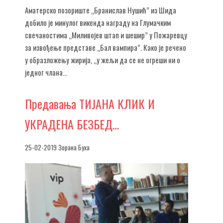
Аматерско позориште „Бранислав Нушић” из Шида
добило је минулог викенда награду на Глумачким
свечаностима „Миливојев штап и шешир” у Пожаревцу
за извођење представе „Бал вампира”. Како је речено
у образложењу жирија, „у жељи да се не огреши ни о
једног члана...
Предавања
ТИЈАНА КЛИК И
УКРАДЕНА БЕЗБЕД…
25-02-2019 Зорана Буха