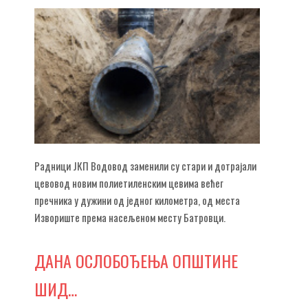
Радници ЈКП Водовод заменили су стари и дотрајали
цевовод новим полиетиленским цевима већег
пречника у дужини од једног километра, од места
Извориште према насељеном месту Батровци.
ДАНА
ОСЛОБОЂЕЊА ОПШТИНЕ
ШИД…