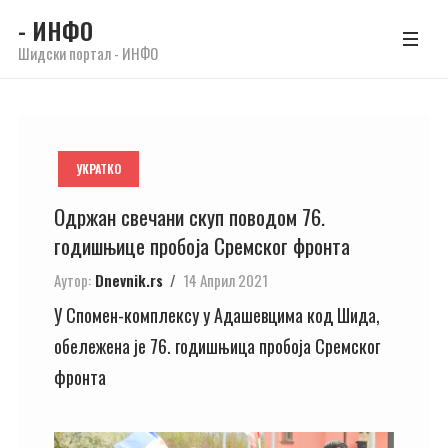
- ИНФО
Шидски портал - ИНФО
УКРАТКО
Одржан свечани скуп поводом 76.
годишњице пробоја Сремског фронта
Аутор:
Dnevnik.rs
14 Април 2021
У Спомен-комплексу у Адашевцима код Шида,
обележена је 76. годишњица пробоја Сремског
фронта