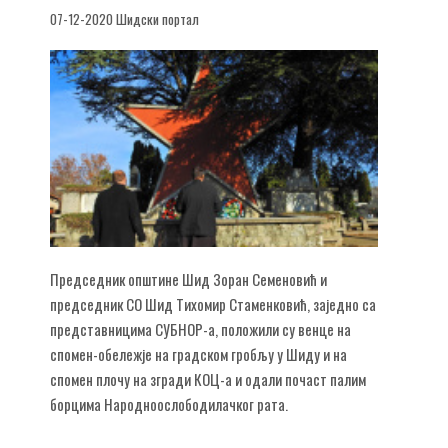
07-12-2020 Шидски портал
Председник општине Шид Зоран Семеновић и
председник СО Шид Тихомир Стаменковић, заједно са
представницима СУБНОР-а, положили су венце на
спомен-обележје на градском гробљу у Шиду и на
спомен плочу на згради КОЦ-а и одали почаст палим
борцима Народноослободилачког рата.